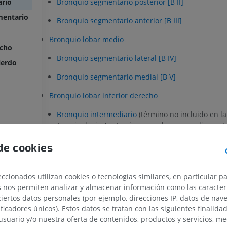
Bronquio segmentario posterior [B II]
rio
mentario
Bronquio segmentario anterior [B III]
Bronquio lobar medio
echo
Bronquio segmentario lateral [B IV]
ierdo
Bronquio segmentario medial [B V]
Bronquio lobar inferior derecho
Bronquio intermediario
(término no incluido en la
Terminologia Anatomica pero de uso ampliamente
Bronquio segmentario superior [B VI]
de cookies
Bronquio segmentario basal medial; Bronquio card
ccionados utilizan cookies o tecnologías similares, en particular p
Bronquio segmentario basal anterior [B VIII]
s nos permiten analizar y almacenar información como las caracterí
ciertos datos personales (por ejemplo, direcciones IP, datos de nav
Bronquio segmentario basal lateral [B IX]
ificadores únicos). Estos datos se tratan con las siguientes finalida
Bronquio segmentario basal posterior [B X]
usuario y/o nuestra oferta de contenidos, productos y servicios, me