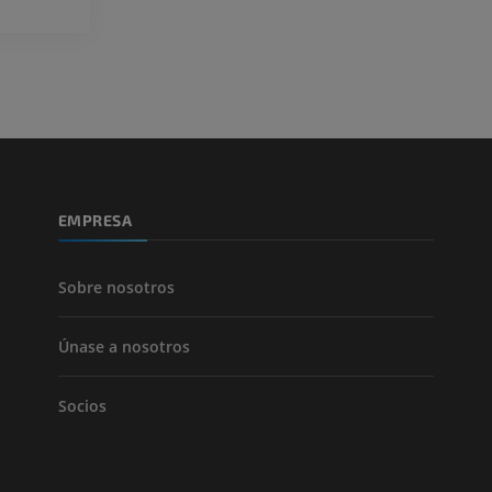
Fotografía
TAC
PREMIUM
PREMIUM
Pierna (arteria
TAC
GRATIS
Arteriografía 
inferiores
EMPRESA
Angiografía
GRATIS
Sobre nosotros
Únase a nosotros
Socios