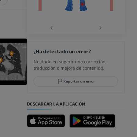
la
‹
›
rodilla
¿Ha detectado un error?
No dude en sugerir una corrección,
traducción o mejora de contenido.
 y retropié
Reportar un error
DESCARGAR LA APLICACIÓN
emidad