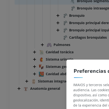
Bronquio segmenta
Bronquio intraseg
Bronquio
Bronquio principal der
Bronquio principal izqu
Cartílagos bronquiales
Pulmones
Cavidad torácica
Sistema urinario
Sistemas genitales
Preferencias 
Cavidad abdominopélvica
Sistemas integradores
IMAIOS y terceros sele
Anatomia general
audiencia. Las cookie
dispositivo, así como 
geolocalización, ident
de la experiencia del 