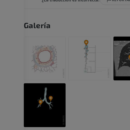
IRM de la mano
IRM
IRM de la rodil
IRM
PREMIUM
Galería
PREMIUM
Radiografías del miembro
superior
Artrografía de 
Radiografía
Artrografía TC
PREMIUM
PREMIUM
Miembro superior
IRM del tobillo
Ilustraciones
IRM
PREMIUM
PREMIUM
Arteriografía de miembro
Antepié RM
superior
IRM
Angiografía
PREMIUM
GRATIS
ATC de la extr
Visible Human Project
inferior