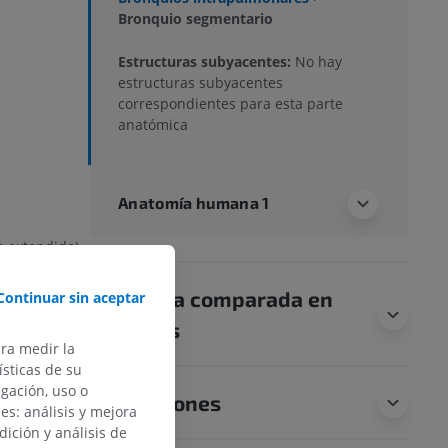
Bronquio segmentario
Estructuras subyacentes:
No hay
estructuras subyacentes
correspondientes para esta parte
anatómica
Anatomía humana 1
 extendido)
Anatomía comparada en
Continuar sin aceptar
íaco [B VII]
animales
ara medir la
sticas de su
egación, uso o
Traducciones
des: análisis y mejora
dición y análisis de