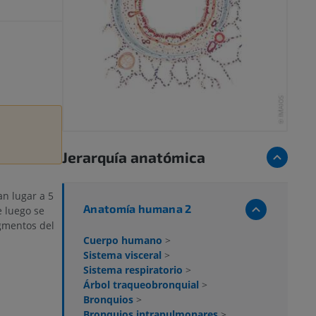
Jerarquía anatómica
an lugar a 5
Anatomía humana 2
 luego se
gmentos del
Cuerpo humano
>
Sistema visceral
>
Sistema respiratorio
>
Árbol traqueobronquial
>
Bronquios
>
Bronquios intrapulmonares
>