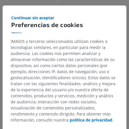
Continuar sin aceptar
Preferencias de cookies
IMAIOS y terceros seleccionados utilizan cookies o
tecnologías similares, en particular para medir la
audiencia. Las cookies nos permiten analizar y
almacenar información como las características de su
dispositivo, así como ciertos datos personales (por
Jerarquía anatómica
ejemplo, direcciones IP, datos de navegación, uso o
geolocalización, identificadores únicos). Estos datos se
tratan con las siguientes finalidades: análisis y mejora
de la experiencia del usuario y/o nuestra oferta de
Anatomía humana 2
contenidos, productos y servicios, medición y análisis
Cuerpo humano
>
Sistema visceral
>
de audiencia, interacción con redes sociales,
Sistema digestivo
>
Canal digestivo
>
visualización de contenidos personalizados,
Intestino grueso
>
rendimiento y contenido dirigido. Para obtener más
Capa subserosa del intestino grueso
información, consulte nuestra
política de privacidad
.