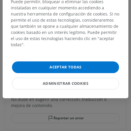
Puede permitir, bloquear o eliminar las cookies
Estructuras subyacentes:
No hay estructuras
instaladas en cualquier momento accediendo a
subyacentes correspondientes para esta parte
nuestra herramienta de configuración de cookies. Si no
anatómica
permite el uso de estas tecnologías, consideraremos
que también se opone a cualquier almacenamiento de
cookies basado en un interés legítimo. Puede permitir
Anatomía humana 1
el uso de estas tecnologías haciendo clic en "aceptar
todas".
Traducciones
ACEPTAR TODAS
ADMINISTRAR COOKIES
¿Ha detectado un error?
No dude en sugerir una corrección, traducción o
mejora de contenido.
Reportar un error