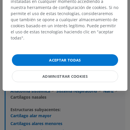
instaladas en cualquier momento accediendo a
nuestra herramienta de configuración de cookies. Si no
permite el uso de estas tecnologías, consideraremos
que también se opone a cualquier almacenamiento de
cookies basado en un interés legítimo. Puede permitir
el uso de estas tecnologías haciendo clic en "aceptar
todas".
Jerarquía anatómica
ACEPTAR TODAS
Anatomía humana 2
ADMINISTRAR COOKIES
Anatomía humana 1
Anatomía sistémica
>
Sistema respiratorio
>
Nariz
>
Cartílagos nasales
Estructuras subyacentes:
Cartílago alar mayor
Cartílagos alares menores