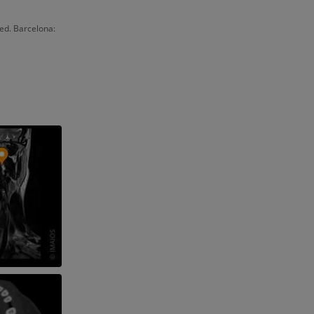
emidad
ed. Barcelona:
s y huesos)
de miembros