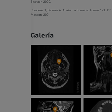
ATC de la extr
Elsevier; 2020.
Visible Human Project
inferior
Fotografía
TAC
Rouvière H, Delmas A. Anatomía humana: Tomos 1–3. 11ª 
Masson; 200
PREMIUM
PREMIUM
Pierna (arteria
TAC
Galería
GRATIS
Arteriografía 
inferiores
Angiografía
GRATIS