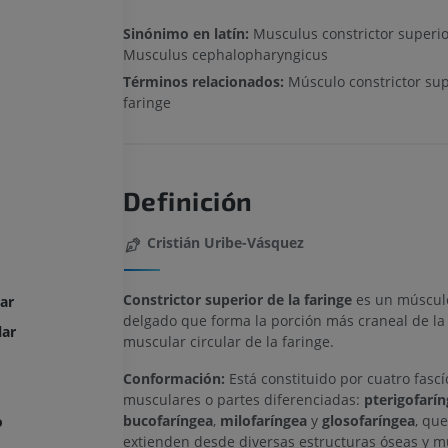
Sinónimo en latín:
Musculus constrictor superio
Musculus cephalopharyngicus
Términos relacionados:
Músculo constrictor sup
faringe
Definición
Cristián Uribe-Vásquez
Constrictor superior de la faringe
es un múscul
ar
delgado que forma la porción más craneal de la
lar
muscular circular de la faringe.
Conformación:
Está constituido por cuatro fascí
musculares o partes diferenciadas:
pterigofarí
bucofaríngea
,
milofaríngea
y
glosofaríngea
, que
o
extienden desde diversas estructuras óseas y m