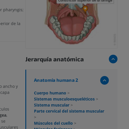
r pharyngis;
erior de la
Jerarquía anatómica
Anatomía humana 2
o ancho y
 capa
Cuerpo humano
>
Sistemas musculoesqueléticos
>
Sistema muscular
>
culos
Parte cervical del sistema muscular
ngea
,
>
 se
Músculos del cuello
>
usculares