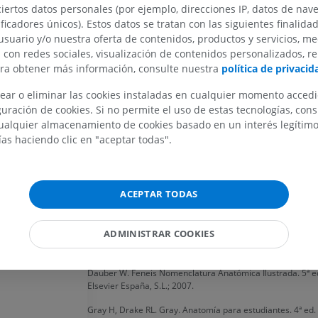
PREMIUM
ciertos datos personales (por ejemplo, direcciones IP, datos de nav
músculo compuesto por cuatro fascículos —pter
PREMIUM
ificadores únicos). Estos datos se tratan con las siguientes finalida
bucofaríngeo, milofaríngeo y glosofaríngeo— q
IRM de la mano
usuario y/o nuestra oferta de contenidos, productos y servicios, me
la porción craneal de la pared muscular farínge
IRM
IRM de la rodil
n con redes sociales, visualización de contenidos personalizados, r
convergen en el rafe faríngeo y actúan coordin
IRM
ara obtener más información, consulte nuestra
política de privacid
PREMIUM
para cerrar el lumen faríngeo en la fase inicial d
PREMIUM
deglución, participando además en el cierre del
ear o eliminar las cookies instaladas en cualquier momento acced
bucofaríngeo y en la resonancia vocal.
Radiografías del miembro
uración de cookies. Si no permite el uso de estas tecnologías, co
superior
Artrografía de 
alquier almacenamiento de cookies basado en un interés legítimo.
Radiografía
Artrografía TC
¿Esta definición es incorrecta o está inc
ías haciendo clic en "aceptar todas".
PREMIUM
PREMIUM
SUGERIR UNA MODIFICACIÓN
Miembro superior
IRM del tobillo
ACEPTAR TODAS
Ilustraciones
IRM
Referencias
PREMIUM
PREMIUM
ADMINISTRAR COOKIES
Terminologia Anatomica. 2ª ed. Federative International 
Anatomical Terminology (FIPAT); 2019.
Arteriografía de miembro
Antepié RM
superior
IRM
Dauber W. Feneis Nomenclatura Anatómica Ilustrada. 5ª e
Angiografía
PREMIUM
Elsevier España, S.L.; 2007.
GRATIS
Gray H, Drake RL. Gray. Anatomía para estudiantes. 4ª ed.