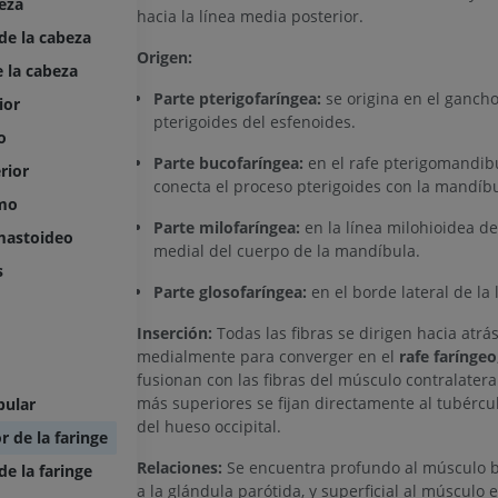
eza
hacia la línea media posterior.
de la cabeza
Origen:
e la cabeza
Parte pterigofaríngea:
se origina en el gancho
ior
pterigoides del esfenoides.
o
Parte bucofaríngea:
en el rafe pterigomandib
rior
conecta el proceso pterigoides con la mandíbu
imo
Parte milofaríngea:
en la línea milohioidea de
mastoideo
medial del cuerpo de la mandíbula.
s
Parte glosofaríngea:
en el borde lateral de la
Inserción:
Todas las fibras se dirigen hacia atrás
medialmente para converger en el
rafe faríngeo
fusionan con las fibras del músculo contralateral
más superiores se fijan directamente al tubércu
bular
del hueso occipital.
r de la faringe
Relaciones:
Se encuentra profundo al músculo b
e la faringe
a la glándula parótida, y superficial al músculo e