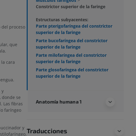
Músculos faríngeos
>
Constrictor superior de la faringe
Estructuras subyacentes:
Parte pterigofaríngea del constrictor
 del proceso
superior de la faringe
Parte bucofaríngea del constrictor
ular, que
superior de la faringe
la.
Parte milofaríngea del constrictor
superior de la faringe
 la cara
Parte glosofaríngea del constrictor
superior de la faringe
 lengua.
 y
, donde se
Anatomía humana 1
. Las fibras
lo faríngeo
uccinador y
Traducciones
stilofaríngeo.