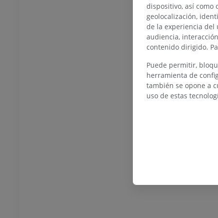
dispositivo, así como 
S
GRATIS
geolocalización, ident
de la experiencia del 
o inferior
Miembro inferior
audiencia, interacció
ciones
Ilustraciones
contenido dirigido. P
UM
PREMIUM
Puede permitir, bloqu
herramienta de config
TC del tobillo y del pie
también se opone a cu
TAC
uso de estas tecnolog
PREMIUM