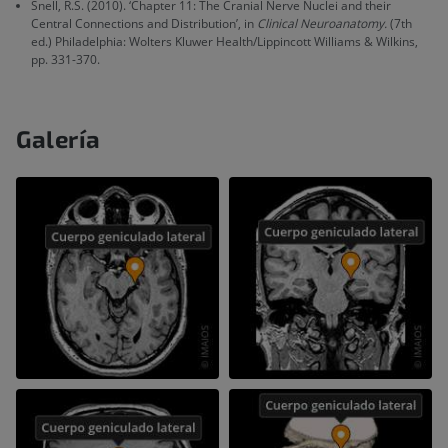
Snell, R.S. (2010). ‘Chapter 11: The Cranial Nerve Nuclei and their
Central Connections and Distribution’, in
Clinical Neuroanatomy.
(7th
ed.) Philadelphia: Wolters Kluwer Health/Lippincott Williams & Wilkins,
pp. 331-370.
Galería