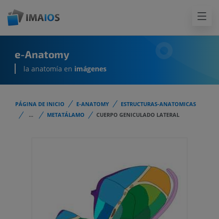
e-Anatomy
la anatomía en
imágenes
PÁGINA DE INICIO
E-ANATOMY
ESTRUCTURAS-ANATOMICAS
...
METATÁLAMO
CUERPO GENICULADO LATERAL