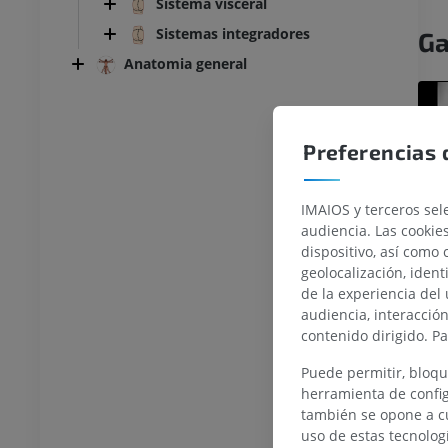
Sistema visceral
Sistemas integradores
Ga
Anatomia general
Preferencias 
IMAIOS y terceros sele
TARSO-PIE
audiencia. Las cookie
dispositivo, así como 
la rodilla
IRM normal del tobillo
geolocalización, ident
IRM
de la experiencia del 
UM
PREMIUM
audiencia, interacció
contenido dirigido. P
afía de rodilla
Antepié RM
Puede permitir, bloqu
afía TC
IRM
herramienta de config
UM
PREMIUM
también se opone a cu
uso de estas tecnolog