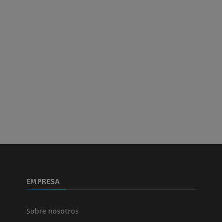
Arteriografía de miembro
Antepié RM
superior
IRM
Angiografía
PREMIUM
GRATIS
ATC de la extr
Visible Human Project
inferior
Fotografía
TAC
PREMIUM
PREMIUM
Pierna (arteria
TAC
GRATIS
Arteriografía 
EMPRESA
inferiores
Angiografía
GRATIS
Sobre nosotros