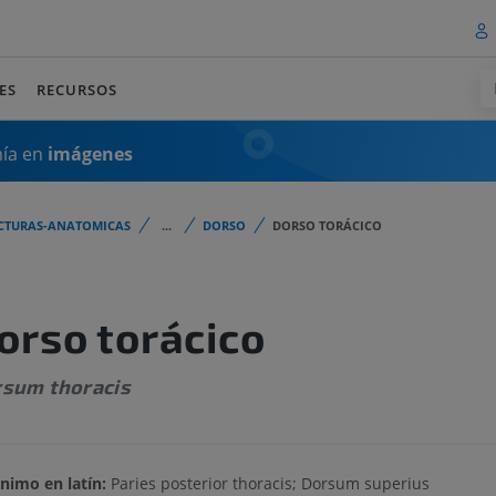
ES
RECURSOS
mía en
imágenes
CTURAS-ANATOMICAS
...
DORSO
DORSO TORÁCICO
orso torácico
sum thoracis
nimo en latín:
Paries posterior thoracis; Dorsum superius