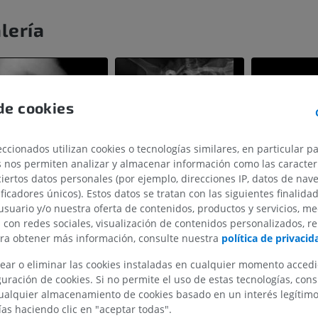
lería
de cookies
ccionados utilizan cookies o tecnologías similares, en particular p
MIEMBRO SUPERIOR
MIEMBRO INFERIOR
s nos permiten analizar y almacenar información como las caracterí
ciertos datos personales (por ejemplo, direcciones IP, datos de nav
IRM del miembro superior
Miembro inferi
ificadores únicos). Estos datos se tratan con las siguientes finalida
IRM
Ilustraciones
usuario y/o nuestra oferta de contenidos, productos y servicios, me
PREMIUM
PREMIUM
n con redes sociales, visualización de contenidos personalizados, r
ara obtener más información, consulte nuestra
política de privacid
IRM del hombro
Radiografías 
ear o eliminar las cookies instaladas en cualquier momento acced
IRM
inferior
uración de cookies. Si no permite el uso de estas tecnologías, co
Radiografía
PREMIUM
alquier almacenamiento de cookies basado en un interés legítimo.
GRATIS
ías haciendo clic en "aceptar todas".