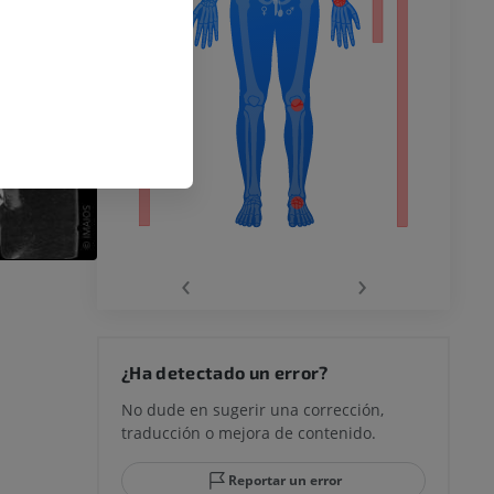
o inferior
ra
la
‹
›
rodilla
¿Ha detectado un error?
No dude en sugerir una corrección,
traducción o mejora de contenido.
 y retropié
Reportar un error