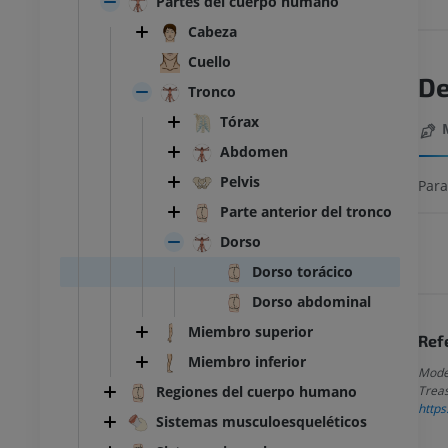
Partes del cuerpo humano
Cabeza
Cuello
De
Tronco
Tórax
Abdomen
Pelvis
Para
Parte anterior del tronco
Dorso
Dorso torácico
Dorso abdominal
Miembro superior
Ref
Miembro inferior
Modes
Regiones del cuerpo humano
Treas
https
Sistemas musculoesqueléticos