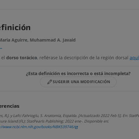
finición
Maria Aguirre, Muhammad A. Javaid
 el
dorso torácico
, refiérase la descripción de la región dorsal
aquí
¿Esta definición es incorrecta o está incompleta?
SUGERIR UNA MODIFICACIÓN
erencias
, R.J. y Lafci Fahrioglu, S. Anatomía, Espalda. [Actualizado 2022 Feb 5]. En: StatPe
ure Island (FL): StatPearls Publishing; 2022 ene-. Disponible en:
://www.ncbi.nlm.nih.gov/books/NBK539746/