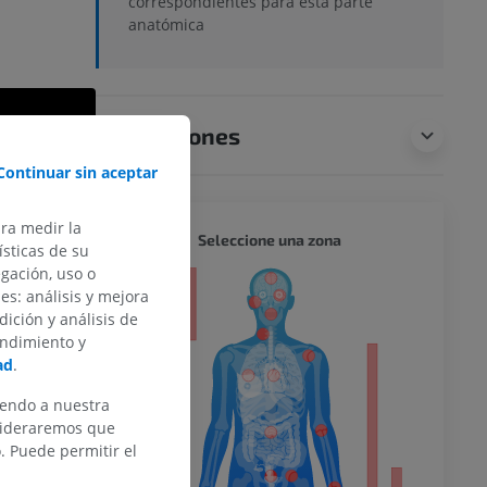
correspondientes para esta parte
anatómica
Traducciones
Continuar sin aceptar
ara medir la
CUERPO
Seleccione una zona
sticas de su
egación, uso o
or
des: análisis y mejora
dición y análisis de
endimiento y
ad
.
del miembro
iendo a nuestra
nsideraremos que
 Puede permitir el