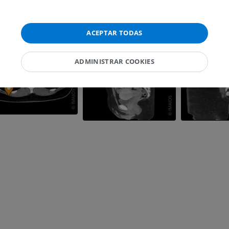
IRM del carpo
IRM
IRM del miembr
IRM
PREMIUM
ACEPTAR TODAS
PREMIUM
IRM del codo
ADMINISTRAR COOKIES
IRM
IRM de la cade
IRM
PREMIUM
PREMIUM
IRM de la mano
IRM
IRM de la rodil
IRM
PREMIUM
PREMIUM
Radiografías del miembro
superior
Artrografía de 
Radiografía
Artrografía TC
PREMIUM
PREMIUM
Miembro superior
IRM del tobillo
Ilustraciones
IRM
PREMIUM
PREMIUM