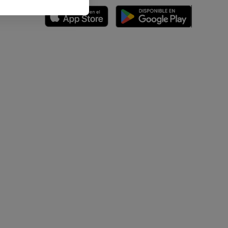
emidad
s y huesos)
de miembros