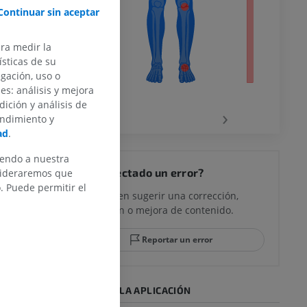
Continuar sin aceptar
ra
ara medir la
sticas de su
egación, uso o
la
des: análisis y mejora
dición y análisis de
‹
›
endimiento y
ad
.
rodilla
iendo a nuestra
¿Ha detectado un error?
nsideraremos que
 Puede permitir el
No dude en sugerir una corrección,
traducción o mejora de contenido.
 y retropié
Reportar un error
DESCARGAR LA APLICACIÓN