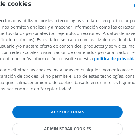
de cookies
IRM del codo
IRM
IRM de la cade
rior del tálamo
IRM
PREMIUM
ccionados utilizan cookies o tecnologías similares, en particular p
PREMIUM
s nos permiten analizar y almacenar información como las caracterí
 del tálamo
IRM de la mano
ciertos datos personales (por ejemplo, direcciones IP, datos de nav
nca del tálamo
IRM
IRM de la rodil
ificadores únicos). Estos datos se tratan con las siguientes finalida
IRM
usuario y/o nuestra oferta de contenidos, productos y servicios, me
PREMIUM
dular lateral
PREMIUM
n con redes sociales, visualización de contenidos personalizados, r
edular medial
ara obtener más información, consulte nuestra
política de privacid
Radiografías del miembro
 acústica
superior
Artrografía de 
ear o eliminar las cookies instaladas en cualquier momento acced
Radiografía
Artrografía TC
ular
uración de cookies. Si no permite el uso de estas tecnologías, co
PREMIUM
PREMIUM
alquier almacenamiento de cookies basado en un interés legítimo.
lenticular
ías haciendo clic en "aceptar todas".
ncular
Miembro superior
IRM del tobillo
 anterior del tálamo
Ilustraciones
IRM
PREMIUM
PREMIUM
 central del tálamo
ACEPTAR TODAS
 inferior del tálamo
Arteriografía de miembro
Antepié RM
tratalámicas
ADMINISTRAR COOKIES
superior
IRM