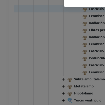
Lemnisco 
Fascículo
Lemnisco
Radiación
Fibras per
Radiación
Lemnisco 
Fascículo
Pedúnculo
Fasciculo
Lemnisco 
Subtálamo; tálamo
Metatálamo
Hipotálamo
Tercer ventrículo