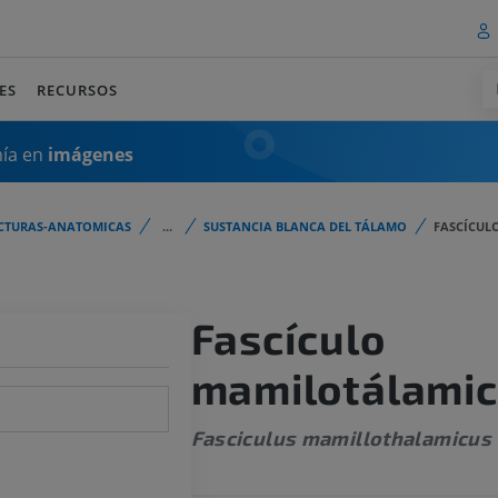
ES
RECURSOS
mía en
imágenes
CTURAS-ANATOMICAS
...
SUSTANCIA BLANCA DEL TÁLAMO
FASCÍCUL
Fascículo
mamilotálami
Fasciculus mamillothalamicus