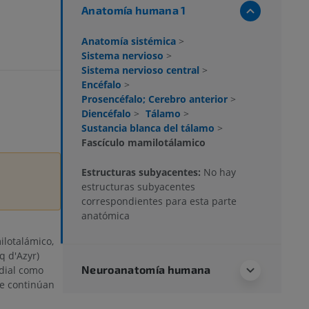
Anatomía humana 1
Anatomía sistémica
>
Sistema nervioso
>
Sistema nervioso central
>
Encéfalo
>
Prosencéfalo; Cerebro anterior
>
Diencéfalo
>
Tálamo
>
Sustancia blanca del tálamo
>
Fascículo mamilotálamico
Estructuras subyacentes:
No hay
estructuras subyacentes
correspondientes para esta parte
anatómica
ilotalámico,
q d'Azyr)
Neuroanatomía humana
edial como
ue continúan