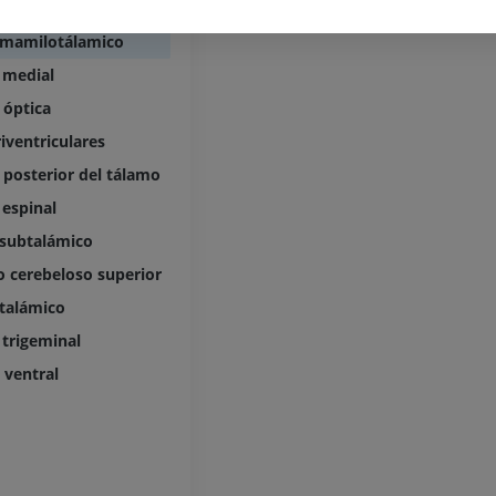
Angiografía
PREMIUM
lateral
GRATIS
 mamilotálamico
ATC de la extr
 medial
Visible Human Project
inferior
Fotografía
TAC
 óptica
PREMIUM
PREMIUM
iventriculares
 posterior del tálamo
Pierna (arteria
espinal
TAC
GRATIS
 subtalámico
 cerebeloso superior
Arteriografía 
 talámico
inferiores
Angiografía
trigeminal
GRATIS
 ventral