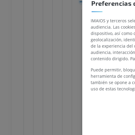
Tálamo
Preferencias 
rafías del miembro
Radiografías del miembro
r
inferior
Tubérculo ante
rafía
Radiografía
Pulvinar
IMAIOS y terceros sele
S
GRATIS
audiencia. Las cookie
Sustancia gris
dispositivo, así como 
Sustancia bla
o inferior
Miembro inferior
geolocalización, ident
ciones
Ilustraciones
de la experiencia del 
Lámina me
UM
PREMIUM
audiencia, interacció
Lámina m
contenido dirigido. P
Radiación
TC del tobillo y del pie
Puede permitir, bloqu
TAC
Asa lentic
herramienta de config
PREMIUM
también se opone a cu
Fascículo 
uso de estas tecnolog
Asa pedu
Radiación
Radiación
Radiación
Fibras in