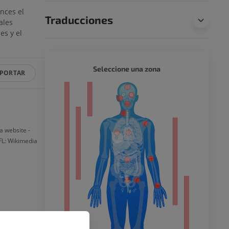
nces el
Traducciones
ales
es y el
CUERPO
Seleccione una zona
PORTAR
or
a website -
del miembro
 FL: Wikimedia
o inferior