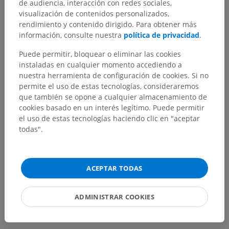
de audiencia, interacción con redes sociales,
visualización de contenidos personalizados,
rendimiento y contenido dirigido. Para obtener más
¿Ha detectado un error?
información, consulte nuestra
política de privacidad
.
No dude en sugerir una corrección, traducción o
Puede permitir, bloquear o eliminar las cookies
mejora de contenido.
instaladas en cualquier momento accediendo a
nuestra herramienta de configuración de cookies. Si no
Reportar un error
permite el uso de estas tecnologías, consideraremos
que también se opone a cualquier almacenamiento de
cookies basado en un interés legítimo. Puede permitir
DESCARGAR LA APLICACIÓN
el uso de estas tecnologías haciendo clic en "aceptar
todas".
ACEPTAR TODAS
ADMINISTRAR COOKIES