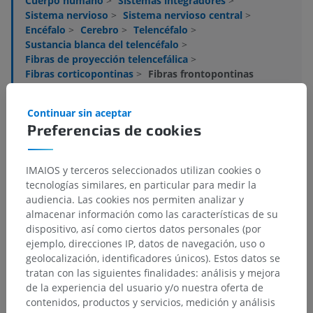
Cuerpo humano
>
Sistemas integradores
>
Sistema nervioso
>
Sistema nervioso central
>
Encéfalo
>
Cerebro
>
Telencéfalo
>
Sustancia blanca del telencéfalo
>
Fibras de proyección telencefálica
>
Fibras corticopontinas
>
Fibras frontopontinas
Estructuras subyacentes:
No hay estructuras
Continuar sin aceptar
subyacentes correspondientes para esta parte
Preferencias de cookies
anatómica
IMAIOS y terceros seleccionados utilizan cookies o
Anatomía humana 1
tecnologías similares, en particular para medir la
audiencia. Las cookies nos permiten analizar y
almacenar información como las características de su
Neuroanatomía humana
dispositivo, así como ciertos datos personales (por
ejemplo, direcciones IP, datos de navegación, uso o
geolocalización, identificadores únicos). Estos datos se
tratan con las siguientes finalidades: análisis y mejora
Traducciones
de la experiencia del usuario y/o nuestra oferta de
contenidos, productos y servicios, medición y análisis