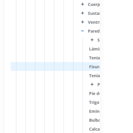
Cuerpo estriado
Sustancia blanca del t
Ventrículo lateral
Paredes del ventrículo
Septum pellucid
Lámina affixa
Tenia coroídea del ven
Fisura coroídea
Tenia del fórnix
Plexo coroideo de
Pie del hipocampo
Trígono colateral
Eminencia colateral
Bulbo del cuerno occi
Calcar avis