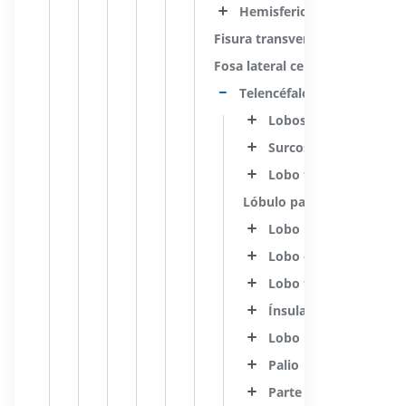
Hemisferio cerebral
Fisura transversa cerebral
Fosa lateral cerebral
Telencéfalo
Lobos cerebrales
Surcos interlobares
Lobo frontal
Lóbulo paracentral
Lobo parietal
Lobo occipital
Lobo temporal
Ínsula
Lobo límbico
Palio
Parte basal del telenc