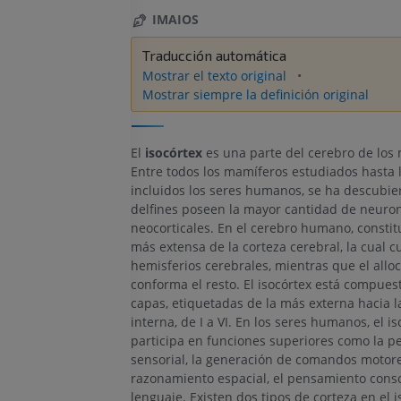
IMAIOS
Traducción automática
Mostrar el texto original
Mostrar siempre la definición original
El
isocórtex
es una parte del cerebro de los
Entre todos los mamíferos estudiados hasta l
incluidos los seres humanos, se ha descubier
delfines poseen la mayor cantidad de neuro
neocorticales. En el cerebro humano, constit
más extensa de la corteza cerebral, la cual c
hemisferios cerebrales, mientras que el alloc
conforma el resto. El isocórtex está compuest
capas, etiquetadas de la más externa hacia 
interna, de I a VI. En los seres humanos, el is
participa en funciones superiores como la p
sensorial, la generación de comandos motore
razonamiento espacial, el pensamiento consc
lenguaje. Existen dos tipos de corteza en el i