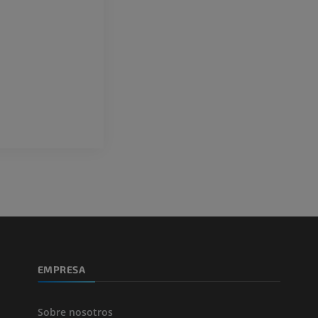
Arteriografía de miembro
Antepié RM
superior
IRM
Angiografía
PREMIUM
GRATIS
ATC de la extr
Visible Human Project
inferior
Fotografía
TAC
PREMIUM
PREMIUM
Pierna (arteria
TAC
GRATIS
Arteriografía 
inferiores
EMPRESA
Angiografía
GRATIS
Sobre nosotros