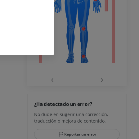
o inferior
ra
la
‹
›
rodilla
¿Ha detectado un error?
No dude en sugerir una corrección,
traducción o mejora de contenido.
 y retropié
Reportar un error