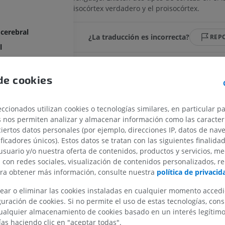
isocórtex verdadero y el proisocórtex.
 cerebral
¿La traducción es incorrecta?
REP
l
erebral
Referencias
al
de cookies
This definition incorporates text from the wikipedia we
Wikipedia: The free encyclopedia. (2004, July 22). FL: 
les
MIEMBRO SUPERIOR
MIEMBRO INFERIOR
ccionados utilizan cookies o tecnologías similares, en particular p
Foundation, Inc. Retrieved August 10, 2004, from
s nos permiten analizar y almacenar información como las caracterí
bares
http://www.wikipedia.org
ciertos datos personales (por ejemplo, direcciones IP, datos de nav
IRM del miembro superior
Miembro inferi
ificadores únicos). Estos datos se tratan con las siguientes finalida
IRM
Ilustraciones
usuario y/o nuestra oferta de contenidos, productos y servicios, me
ntral
PREMIUM
PREMIUM
n con redes sociales, visualización de contenidos personalizados, r
ara obtener más información, consulte nuestra
política de privacid
IRM del hombro
Radiografías 
IRM
inferior
ear o eliminar las cookies instaladas en cualquier momento acced
l
Radiografía
uración de cookies. Si no permite el uso de estas tecnologías, co
PREMIUM
alquier almacenamiento de cookies basado en un interés legítimo.
GRATIS
ías haciendo clic en "aceptar todas".