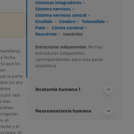
Sistemas integradores
>
Sistema nervioso
>
Sistema nervioso central
>
Encéfalo
>
Cerebro
>
Telencéfalo
>
Palio
>
Córtex cerebral
>
Neocórtex
>
Isocórtex
Estructuras subyacentes:
No hay
 mamíferos.
estructuras subyacentes
a fecha,
correspondientes para esta parte
to que los
anatómica
nas
uye la parte
ubre los dos
órtex
Anatomía humana 1
o por seis
la más
ocórtex
Neuroanatomía humana
ercepción
s, el
iente y el
socórtex: el