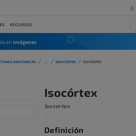
ES
RECURSOS
mía en
imágenes
CTURAS-ANATOMICAS
...
NEOCÓRTEX
ISOCÓRTEX
Isocórtex
Isocortex
Definición