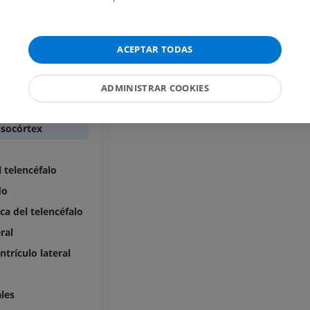
IRM del carpo
IRM
IRM del miembr
IRM
PREMIUM
rebral
PREMIUM
ACEPTAR TODAS
órtex
IRM del codo
IRM
IRM de la cade
órtex
ADMINISTRAR COOKIES
IRM
PREMIUM
Juxtacórtex
PREMIUM
Isocórtex
IRM de la mano
IRM
IRM de la rodil
IRM
PREMIUM
l telencéfalo
PREMIUM
do
Radiografías del miembro
ca del telencéfalo
superior
Artrografía de 
Radiografía
Artrografía TC
ral
PREMIUM
PREMIUM
ntrículo lateral
Miembro superior
IRM del tobillo
Ilustraciones
IRM
ales
PREMIUM
PREMIUM