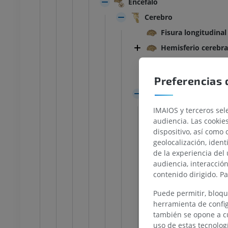
Encéfalo
Cerebro
Fisura longitudinal
Hemisferio cerebra
Fisura transversa c
Fosa lateral cerebr
Preferencias 
Telencéfalo
Lobos cerebra
TARSO-PIE
IMAIOS y terceros sele
audiencia. Las cookie
Surcos interlo
dispositivo, así como 
la rodilla
IRM normal del tobillo
Lobo frontal
geolocalización, ident
IRM
de la experiencia del 
Lóbulo parace
UM
PREMIUM
audiencia, interacció
Lobo parietal
contenido dirigido. P
afía de rodilla
Antepié RM
Lobo occipital
afía TC
IRM
Puede permitir, bloqu
Lobo tempora
herramienta de config
UM
PREMIUM
también se opone a cu
Ínsula
uso de estas tecnolog