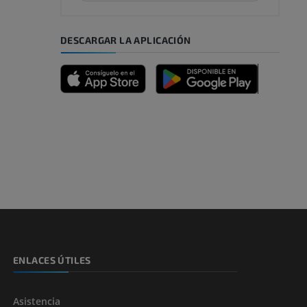
DESCARGAR LA APLICACIÓN
emidad
s y huesos)
de miembros
ENLACES ÚTILES
Asistencia