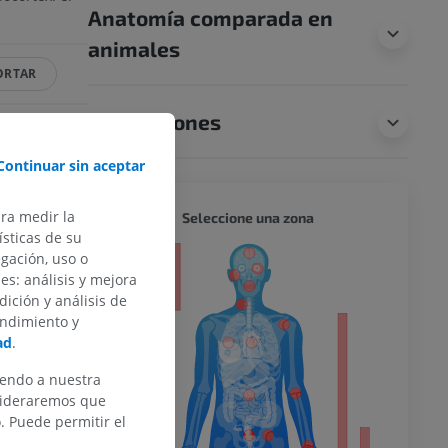
Anatomía comparada en
animales
ORTAR
Traducciones
Continuar sin aceptar
bsite -
Wikimedia
CUERPO
ara medir la
Seleccione una zona
sticas de su
egación, uso o
or
des: análisis y mejora
dición y análisis de
endimiento y
ad
.
del miembro
iendo a nuestra
nsideraremos que
 Puede permitir el