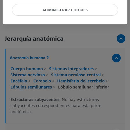
ADMINISTRAR COOKIES
Jerarquía anatómica
Anatomía humana 2
Cuerpo humano
>
Sistemas integradores
>
Sistema nervioso
>
Sistema nervioso central
>
Encéfalo
>
Cerebelo
>
Hemisferio del cerebelo
>
Lóbulos semilunares
>
Lóbulo semilunar inferior
Estructuras subyacentes:
No hay estructuras
subyacentes correspondientes para esta parte
anatómica