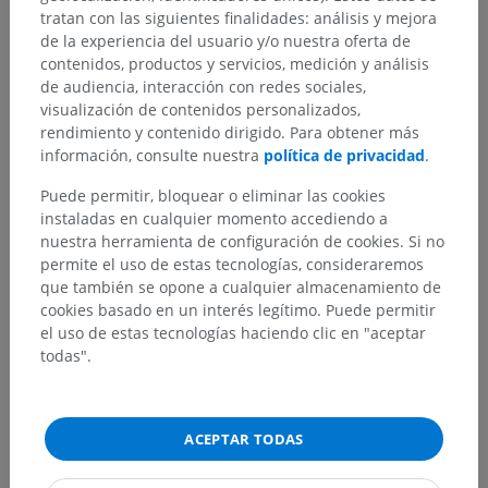
Jerarquía anatómica
tratan con las siguientes finalidades: análisis y mejora
de la experiencia del usuario y/o nuestra oferta de
contenidos, productos y servicios, medición y análisis
de audiencia, interacción con redes sociales,
Anatomía humana 2
visualización de contenidos personalizados,
Cuerpo humano
>
Sistemas integradores
>
rendimiento y contenido dirigido. Para obtener más
Sistema nervioso
>
Sistema nervioso central
>
información, consulte nuestra
política de privacidad
.
Encéfalo
>
Cerebelo
>
Sustancia gris cerebelar
>
Puede permitir, bloquear o eliminar las cookies
Núcleos del cerebelo
>
Núcleo globoso
instaladas en cualquier momento accediendo a
nuestra herramienta de configuración de cookies. Si no
Estructuras subyacentes:
No hay estructuras
permite el uso de estas tecnologías, consideraremos
subyacentes correspondientes para esta parte
que también se opone a cualquier almacenamiento de
anatómica
cookies basado en un interés legítimo. Puede permitir
el uso de estas tecnologías haciendo clic en "aceptar
todas".
Anatomía humana 1
Neuroanatomía humana
ACEPTAR TODAS