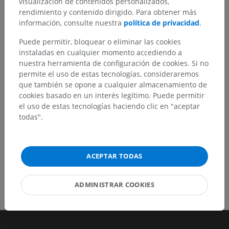
visualización de contenidos personalizados,
¿Ha detectado un error?
rendimiento y contenido dirigido. Para obtener más
No dude en sugerir una corrección, traducción o
información, consulte nuestra
política de privacidad
.
mejora de contenido.
Puede permitir, bloquear o eliminar las cookies
instaladas en cualquier momento accediendo a
Reportar un error
nuestra herramienta de configuración de cookies. Si no
permite el uso de estas tecnologías, consideraremos
que también se opone a cualquier almacenamiento de
DESCARGAR LA APLICACIÓN
cookies basado en un interés legítimo. Puede permitir
el uso de estas tecnologías haciendo clic en "aceptar
todas".
ACEPTAR TODAS
ADMINISTRAR COOKIES