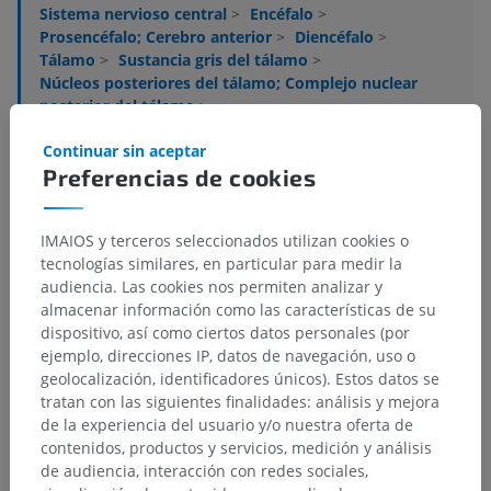
Sistema nervioso central
>
Encéfalo
>
Prosencéfalo; Cerebro anterior
>
Diencéfalo
>
Tálamo
>
Sustancia gris del tálamo
>
Núcleos posteriores del tálamo; Complejo nuclear
posterior del tálamo
>
Núcleo limitans
Continuar sin aceptar
Preferencias de cookies
Estructuras subyacentes:
No hay estructuras
subyacentes correspondientes para esta parte
anatómica
IMAIOS y terceros seleccionados utilizan cookies o
tecnologías similares, en particular para medir la
audiencia. Las cookies nos permiten analizar y
Neuroanatomía humana
almacenar información como las características de su
dispositivo, así como ciertos datos personales (por
ejemplo, direcciones IP, datos de navegación, uso o
geolocalización, identificadores únicos). Estos datos se
Traducciones
tratan con las siguientes finalidades: análisis y mejora
de la experiencia del usuario y/o nuestra oferta de
contenidos, productos y servicios, medición y análisis
de audiencia, interacción con redes sociales,