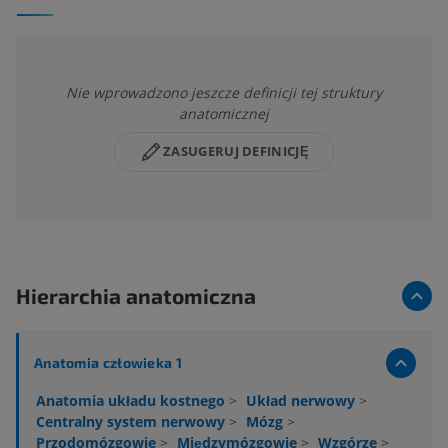
Nie wprowadzono jeszcze definicji tej struktury
anatomicznej
ZASUGERUJ DEFINICJĘ
Hierarchia anatomiczna
Anatomia człowieka 1
Anatomia układu kostnego
>
Układ nerwowy
>
Centralny system nerwowy
>
Mózg
>
Przodomózgowie
>
Międzymózgowie
>
Wzgórze
>