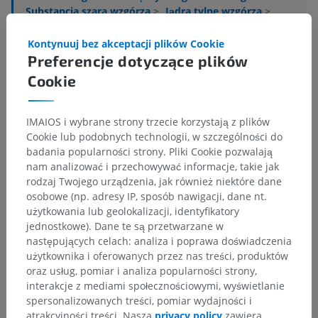
Substancja szara wzgórza
>
Jądra tylne wzgórza
>
Jądro graniczne
Kontynuuj bez akceptacji plików Cookie
Powiązane struktury:
Nie istnieją struktury powiązane
Preferencje dotyczące plików
z tą częścią ciała
Cookie
IMAIOS i wybrane strony trzecie korzystają z plików
Neuroanatomia człowieka
Cookie lub podobnych technologii, w szczególności do
badania popularności strony. Pliki Cookie pozwalają
nam analizować i przechowywać informacje, takie jak
rodzaj Twojego urządzenia, jak również niektóre dane
Tłumaczenia
osobowe (np. adresy IP, sposób nawigacji, dane nt.
użytkowania lub geolokalizacji, identyfikatory
jednostkowe). Dane te są przetwarzane w
następujących celach: analiza i poprawa doświadczenia
Zauważyłeś błąd?
użytkownika i oferowanych przez nas treści, produktów
oraz usług, pomiar i analiza popularności strony,
Zachęcamy do przesyłania sugestii poprawek,
interakcje z mediami społecznościowymi, wyświetlanie
tłumaczeń lub innych treści, które przełożą się na
spersonalizowanych treści, pomiar wydajności i
lepszą jakość materiałów.
atrakcyjności treści. Nasza
privacy policy
zawiera