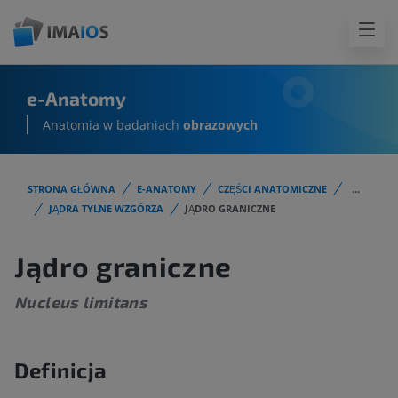
e-Anatomy
Anatomia w badaniach
obrazowych
STRONA GŁÓWNA
E-ANATOMY
CZĘŚCI ANATOMICZNE
...
JĄDRA TYLNE WZGÓRZA
JĄDRO GRANICZNE
Jądro graniczne
Nucleus limitans
Definicja