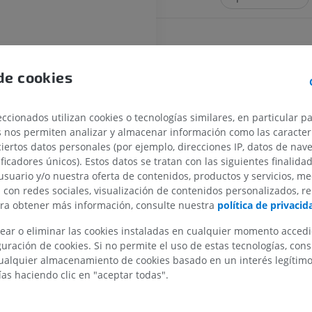
Referencias
de cookies
This definition incorporates text from th
website - Wikipedia: The free encyclopedi
MIEMBRO SUPERIOR
MIEMBRO INFERIOR
22). FL: Wikimedia Foundation, Inc. Retr
ccionados utilizan cookies o tecnologías similares, en particular p
2004, from http://www.wikipedia.org
IRM del miembro superior
Miembro inferi
s nos permiten analizar y almacenar información como las caracterí
IRM
Ilustraciones
ciertos datos personales (por ejemplo, direcciones IP, datos de nav
PREMIUM
PREMIUM
ificadores únicos). Estos datos se tratan con las siguientes finalida
erior
usuario y/o nuestra oferta de contenidos, productos y servicios, me
n con redes sociales, visualización de contenidos personalizados, r
IRM del hombro
Radiografías 
ara obtener más información, consulte nuestra
política de privacid
IRM
inferior
Radiografía
PREMIUM
ear o eliminar las cookies instaladas en cualquier momento acced
blongada; Bulbo Bulb raquídeo
GRATIS
uración de cookies. Si no permite el uso de estas tecnologías, co
cerebelo
alquier almacenamiento de cookies basado en un interés legítimo.
IRM del carpo
IRM
IRM del miembr
s
ías haciendo clic en "aceptar todas".
IRM
PREMIUM
PREMIUM