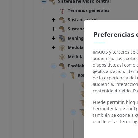
Sistema nervioso central
Términos generales
Sustancia gris
Sustancia blanca
Preferencias 
Meninges
TARSO-PIE
Médula espinal
IMAIOS y terceros sele
Médula espinal
la rodilla
IRM normal del tobillo
audiencia. Las cookie
IRM
dispositivo, así como 
Encéfalo
UM
PREMIUM
geolocalización, ident
Rombencéfalo; Cerebro post
de la experiencia del 
audiencia, interacció
Funciones externas
afía de rodilla
Antepié RM
contenido dirigido. P
afía TC
IRM
Funciones internas
UM
PREMIUM
Puede permitir, bloqu
Mielencéfalo; Médula o
herramienta de config
Metencéfalo; Puente y 
también se opone a cu
 miembro inferior
IRM del miembro inferior
IRM
Funciones externa
uso de estas tecnolog
UM
PREMIUM
Funciones internas