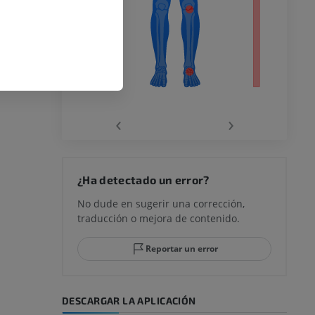
ra
la
‹
›
rodilla
¿Ha detectado un error?
No dude en sugerir una corrección,
traducción o mejora de contenido.
 y retropié
Reportar un error
DESCARGAR LA APLICACIÓN