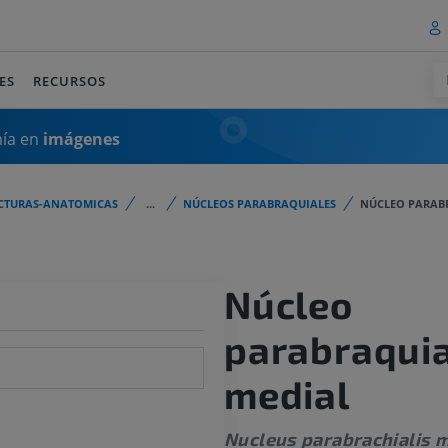
ES
RECURSOS
mía en
imágenes
CTURAS-ANATOMICAS
...
NÚCLEOS PARABRAQUIALES
NÚCLEO PARAB
Núcleo
parabraquia
medial
Nucleus parabrachialis m