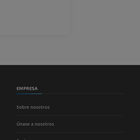
Angiografía
PREMIUM
GRATIS
ATC de la extr
Visible Human Project
inferior
Fotografía
TAC
PREMIUM
PREMIUM
Pierna (arteria
TAC
GRATIS
Arteriografía 
EMPRESA
inferiores
Angiografía
GRATIS
Sobre nosotros
Únase a nosotros