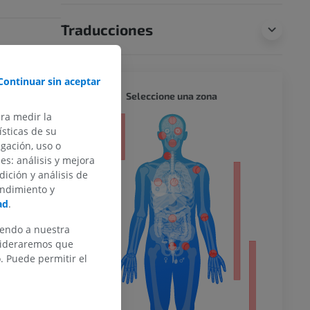
Traducciones
e wikipedia
Continuar sin aceptar
a. (2004, July
CUERPO
Seleccione una zona
ieved August 10,
ara medir la
or
sticas de su
egación, uso o
des: análisis y mejora
dición y análisis de
endimiento y
del miembro
ad
.
iendo a nuestra
nsideraremos que
 Puede permitir el
o inferior