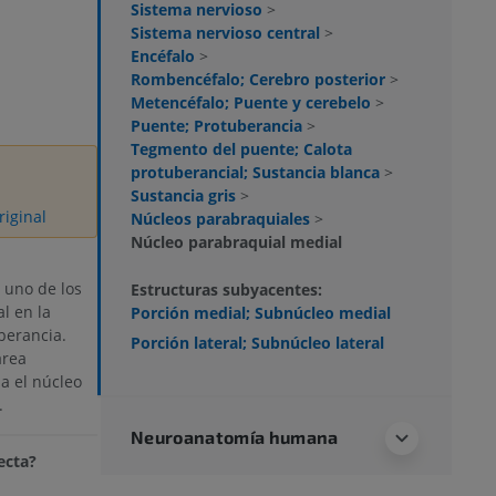
Sistema nervioso
>
Sistema nervioso central
>
Encéfalo
>
Rombencéfalo; Cerebro posterior
>
Metencéfalo; Puente y cerebelo
>
Puente; Protuberancia
>
Tegmento del puente; Calota
protuberancial; Sustancia blanca
>
Sustancia gris
>
riginal
Núcleos parabraquiales
>
Núcleo parabraquial medial
 uno de los
Estructuras subyacentes:
l en la
Porción medial; Subnúcleo medial
berancia.
Porción lateral; Subnúcleo lateral
área
ia el núcleo
.
Neuroanatomía humana
ecta?