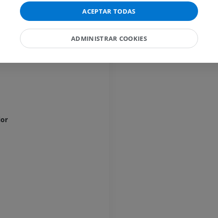
ncia
IRM del codo
ACEPTAR TODAS
IRM
IRM de la cade
IRM
PREMIUM
ADMINISTRAR COOKIES
PREMIUM
o anterolateral; Sistemaa anterolateral
IRM de la mano
IRM
IRM de la rodil
IRM
PREMIUM
PREMIUM
Radiografías del miembro
o
superior
Artrografía de 
Radiografía
Artrografía TC
ior
PREMIUM
PREMIUM
Miembro superior
IRM del tobillo
Ilustraciones
IRM
PREMIUM
PREMIUM
Arteriografía de miembro
Antepié RM
superior
IRM