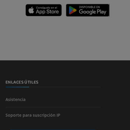
emidad
s y huesos)
de miembros
ENLACES ÚTILES
Asistencia
Soporte para suscripción IP