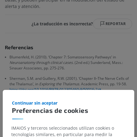
alerta y atención.
¿La traducción es incorrecta?
REPORTAR
Referencias
Blumenfeld, H. (2010). ‘Chapter 7: Somatosensory Pathways’ in
Neuroanatomy through clinical cases.
(2nd ed.) Sunderland, Mass.:
Sinauer Associates, pp. 275-276.
Sherman, S.M. and Guillery, R.W. (2001). ‘Chapter II–The Nerve Cells of
the Thalamus’, in
Exploring the Thalamus
. Academic Press, pp. 19-58.
https://doi.org/10.1016/B978-012305460-9/50016-2
Continuar sin aceptar
Preferencias de cookies
Galería
IMAIOS y terceros seleccionados utilizan cookies o
tecnologías similares, en particular para medir la