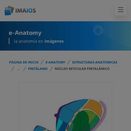
e-Anatomy
la anatomía en
imágenes
PÁGINA DE INICIO
E-ANATOMY
ESTRUCTURAS-ANATOMICAS
...
PRETÁLAMO
NÚCLEO RETICULAR PRETALÁMICO