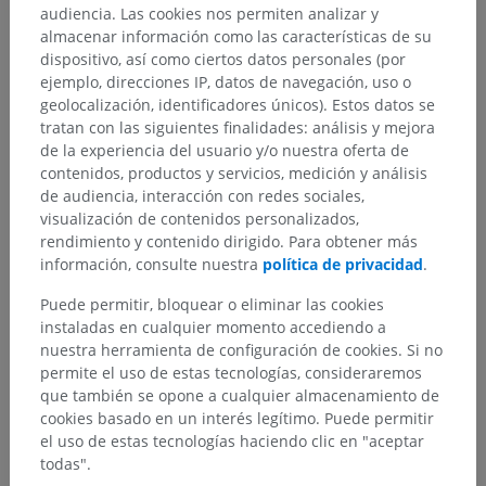
audiencia. Las cookies nos permiten analizar y
almacenar información como las características de su
dispositivo, así como ciertos datos personales (por
ejemplo, direcciones IP, datos de navegación, uso o
geolocalización, identificadores únicos). Estos datos se
tratan con las siguientes finalidades: análisis y mejora
de la experiencia del usuario y/o nuestra oferta de
contenidos, productos y servicios, medición y análisis
de audiencia, interacción con redes sociales,
visualización de contenidos personalizados,
Jerarquía anatómica
rendimiento y contenido dirigido. Para obtener más
información, consulte nuestra
política de privacidad
.
Puede permitir, bloquear o eliminar las cookies
Anatomía humana 2
instaladas en cualquier momento accediendo a
Cuerpo humano
>
Sistemas integradores
>
nuestra herramienta de configuración de cookies. Si no
Sistema nervioso
>
Sistema nervioso central
>
permite el uso de estas tecnologías, consideraremos
Encéfalo
>
Cerebro
>
Diencéfalo
>
Pretálamo
>
que también se opone a cualquier almacenamiento de
Núcleo reticular pretalámico
cookies basado en un interés legítimo. Puede permitir
el uso de estas tecnologías haciendo clic en "aceptar
Estructuras subyacentes:
No hay estructuras
todas".
subyacentes correspondientes para esta parte