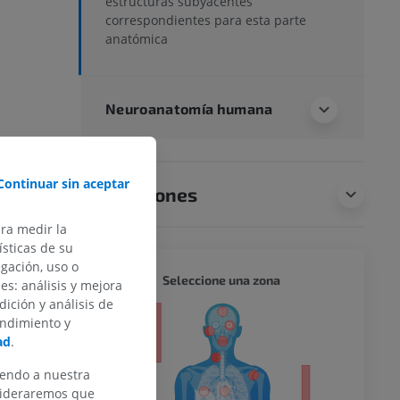
estructuras subyacentes
correspondientes para esta parte
anatómica
Neuroanatomía humana
Continuar sin aceptar
Traducciones
ara medir la
sticas de su
egación, uso o
CUERPO
Seleccione una zona
des: análisis y mejora
dición y análisis de
or
endimiento y
ad
.
iendo a nuestra
nsideraremos que