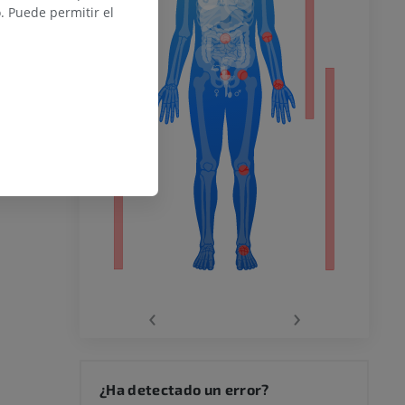
del miembro
 Puede permitir el
o inferior
ra
la
‹
›
rodilla
¿Ha detectado un error?