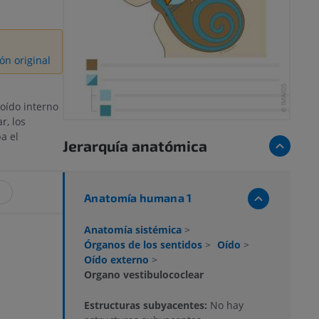
ón original
 oído interno
r, los
a el
Jerarquía anatómica
Anatomía humana 1
Anatomía sistémica
>
Órganos de los sentidos
>
Oído
>
Oído externo
>
Organo vestibulococlear
Estructuras subyacentes:
No hay