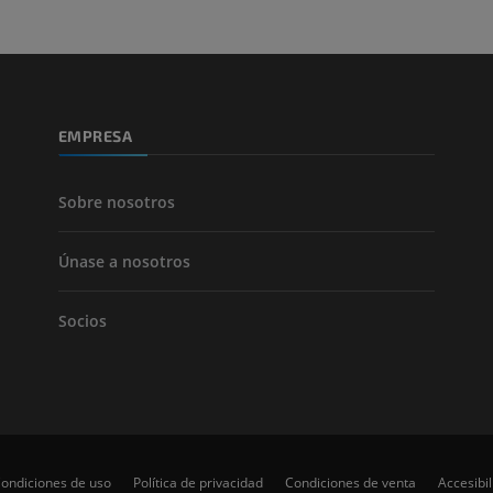
Pierna (arteria
TAC
GRATIS
Arteriografía 
EMPRESA
inferiores
Angiografía
GRATIS
Sobre nosotros
Únase a nosotros
Socios
ondiciones de uso
Política de privacidad
Condiciones de venta
Accesibi