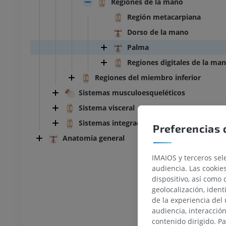
Regiones de la mano
Región metacarpiana
Dorso de la mano
Palma
Regiones digitales de la ma
Regiones del miembro inferior
Sistemas musculoesqueléticos
Sistema visceral
Sistemas integradores
Preferencias 
Anatomia general
IMAIOS y terceros sele
audiencia. Las cookie
dispositivo, así como 
geolocalización, ident
de la experiencia del 
audiencia, interacció
TARSO-PIE
contenido dirigido. P