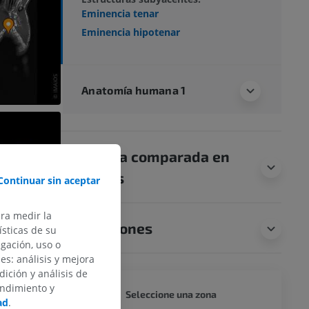
Eminencia tenar
Eminencia hipotenar
Anatomía humana 1
Anatomía comparada en
animales
Continuar sin aceptar
ara medir la
Traducciones
sticas de su
egación, uso o
des: análisis y mejora
dición y análisis de
endimiento y
CUERPO
Seleccione una zona
ad
.