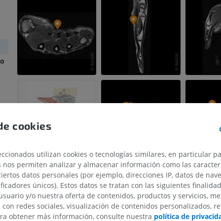
no
de cookies
ccionados utilizan cookies o tecnologías similares, en particular p
s nos permiten analizar y almacenar información como las caracterí
ciertos datos personales (por ejemplo, direcciones IP, datos de nav
ificadores únicos). Estos datos se tratan con las siguientes finalida
usuario y/o nuestra oferta de contenidos, productos y servicios, me
n con redes sociales, visualización de contenidos personalizados, r
MIEMBRO SUPERIOR
MIEMBRO INFERIOR
ara obtener más información, consulte nuestra
política de privacid