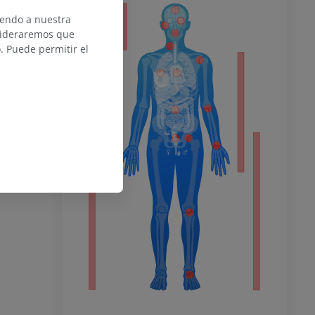
or
iendo a nuestra
nsideraremos que
 Puede permitir el
del miembro
o inferior
ra
la