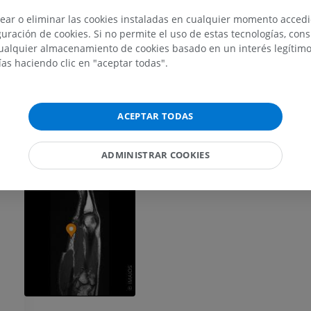
IRM del miembro superior
Miembro inferi
ear o eliminar las cookies instaladas en cualquier momento acced
IRM
Ilustraciones
uración de cookies. Si no permite el uso de estas tecnologías, co
alquier almacenamiento de cookies basado en un interés legítimo.
PREMIUM
PREMIUM
ías haciendo clic en "aceptar todas".
IRM del hombro
Radiografías 
IRM
inferior
Radiografía
PREMIUM
ACEPTAR TODAS
GRATIS
IRM del carpo
ADMINISTRAR COOKIES
IRM
IRM del miembr
IRM
PREMIUM
PREMIUM
IRM del codo
IRM
IRM de la cade
IRM
PREMIUM
PREMIUM
IRM de la mano
IRM
IRM de la rodil
IRM
PREMIUM