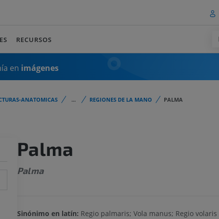
ES
RECURSOS
mía en
imágenes
CTURAS-ANATOMICAS
...
REGIONES DE LA MANO
PALMA
Palma
Palma
Sinónimo en latín:
Regio palmaris; Vola manus; Regio volaris