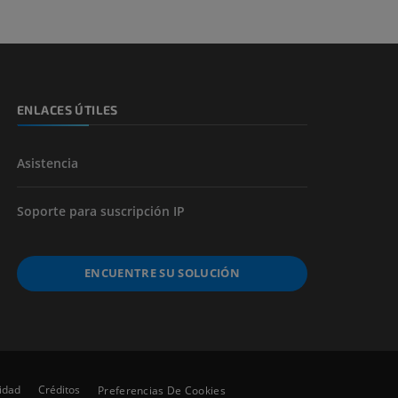
s y huesos)
de miembros
ENLACES ÚTILES
Asistencia
Soporte para suscripción IP
ENCUENTRE SU SOLUCIÓN
lidad
Créditos
Preferencias De Cookies