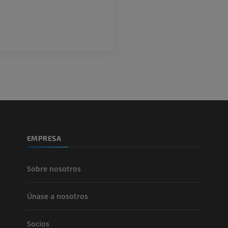
GRATIS
ATC de la extr
Visible Human Project
inferior
Fotografía
TAC
PREMIUM
PREMIUM
Pierna (arteria
TAC
GRATIS
Arteriografía 
EMPRESA
inferiores
Angiografía
GRATIS
Sobre nosotros
Únase a nosotros
Socios