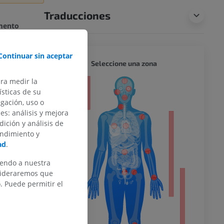
Traducciones
imento
los
Continuar sin aceptar
CUERPO
Seleccione una zona
ara medir la
or
sticas de su
egación, uso o
des: análisis y mejora
dición y análisis de
del miembro
endimiento y
ad
.
picamente en
iendo a nuestra
io, el cúbito
nsideraremos que
 Puede permitir el
o inferior
ecta?