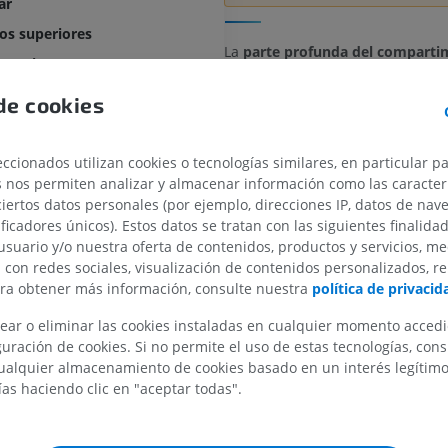
ar
os superiores
La
parte profunda del compart
uperiores
posterior antebraquial
contiene 
siguientes músculos:
rales
de cookies
quial posterior
MIEMBRO SUPERIOR
MIEMBRO INFERIOR
Abductor pollicis longus
del compartimento posterior antebraquial
ccionados utilizan cookies o tecnologías similares, en particular p
Extensor pollicis brevis
IRM del miembro superior
Miembro inferi
 compartimento posterior antebraquial
s nos permiten analizar y almacenar información como las caracterí
IRM
Ilustraciones
Extensor pollicis longus
ciertos datos personales (por ejemplo, direcciones IP, datos de nav
PREMIUM
PREMIUM
ificadores únicos). Estos datos se tratan con las siguientes finalida
Extensor indicis
usuario y/o nuestra oferta de contenidos, productos y servicios, me
IRM del hombro
Radiografías 
n con redes sociales, visualización de contenidos personalizados, r
Supinator
IRM
inferior
ara obtener más información, consulte nuestra
política de privacid
eriores
Radiografía
PREMIUM
La mayoría de ellos se origina tí
ear o eliminar las cookies instaladas en cualquier momento acced
GRATIS
r
las superficies adyacentes del rad
uración de cookies. Si no permite el uso de estas tecnologías, co
y la membrana interósea.
IRM del carpo
bro superlor
alquier almacenamiento de cookies basado en un interés legítimo.
IRM
IRM del miembr
ías haciendo clic en "aceptar todas".
s inferiores
IRM
PREMIUM
¿La traducción es incorr
PREMIUM
REPORTAR