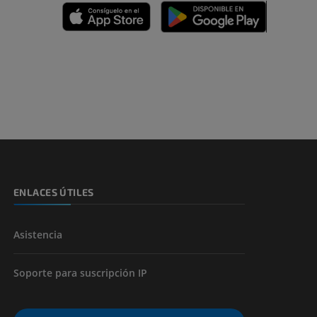
emidad
s y huesos)
de miembros
ENLACES ÚTILES
Asistencia
Soporte para suscripción IP