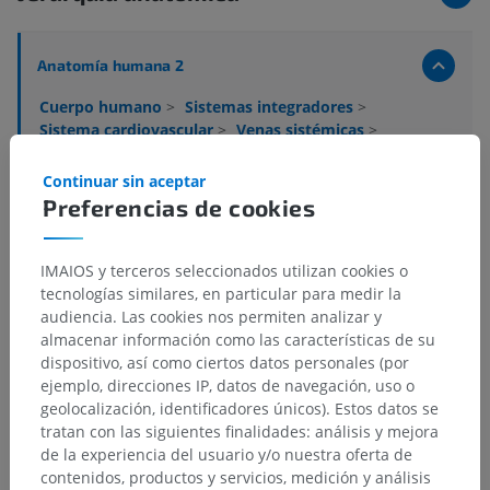
Anatomía humana 2
Cuerpo humano
>
Sistemas integradores
>
Sistema cardiovascular
>
Venas sistémicas
>
Venas de Ia columna vertebral
>
Plexo venoso vertebral externo
Continuar sin aceptar
Preferencias de cookies
Estructuras subyacentes:
Plexo venoso vertebral externo anterior
IMAIOS y terceros seleccionados utilizan cookies o
Plexo venoso vertebral externo posterior
tecnologías similares, en particular para medir la
audiencia. Las cookies nos permiten analizar y
almacenar información como las características de su
Neuroanatomía humana
dispositivo, así como ciertos datos personales (por
ejemplo, direcciones IP, datos de navegación, uso o
geolocalización, identificadores únicos). Estos datos se
tratan con las siguientes finalidades: análisis y mejora
de la experiencia del usuario y/o nuestra oferta de
Traducciones
contenidos, productos y servicios, medición y análisis