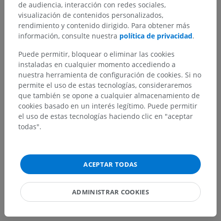
de audiencia, interacción con redes sociales,
visualización de contenidos personalizados,
rendimiento y contenido dirigido. Para obtener más
¿Ha detectado un error?
información, consulte nuestra
política de privacidad
.
No dude en sugerir una corrección, traducción o
Puede permitir, bloquear o eliminar las cookies
mejora de contenido.
instaladas en cualquier momento accediendo a
nuestra herramienta de configuración de cookies. Si no
Reportar un error
permite el uso de estas tecnologías, consideraremos
que también se opone a cualquier almacenamiento de
cookies basado en un interés legítimo. Puede permitir
el uso de estas tecnologías haciendo clic en "aceptar
DESCARGAR LA APLICACIÓN
todas".
ACEPTAR TODAS
ADMINISTRAR COOKIES