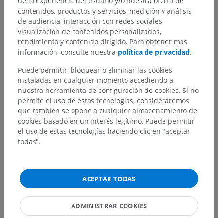
de la experiencia del usuario y/o nuestra oferta de
contenidos, productos y servicios, medición y análisis
Traducciones
de audiencia, interacción con redes sociales,
visualización de contenidos personalizados,
rendimiento y contenido dirigido. Para obtener más
información, consulte nuestra
política de privacidad
.
¿Ha detectado un error?
Puede permitir, bloquear o eliminar las cookies
instaladas en cualquier momento accediendo a
No dude en sugerir una corrección, traducción o
nuestra herramienta de configuración de cookies. Si no
mejora de contenido.
permite el uso de estas tecnologías, consideraremos
que también se opone a cualquier almacenamiento de
Reportar un error
cookies basado en un interés legítimo. Puede permitir
el uso de estas tecnologías haciendo clic en "aceptar
todas".
DESCARGAR LA APLICACIÓN
ACEPTAR TODAS
ADMINISTRAR COOKIES