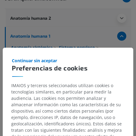
Anatomía humana 2
Anatomía humana 1
Anatomía sistémica
>
Sistema nervioso
>
Sistema nervioso central
>
Encéfalo
>
Prosencéfalo; Cerebro anterior
>
Diencéfalo
>
Continuar sin aceptar
Tálamo
>
Sustancia blanca del tálamo
>
Preferencias de cookies
Radiación posterior del tálamo
IMAIOS y terceros seleccionados utilizan cookies o
Estructuras subyacentes:
No hay estructuras
tecnologías similares, en particular para medir la
subyacentes correspondientes para esta parte
audiencia. Las cookies nos permiten analizar y
anatómica
almacenar información como las características de su
dispositivo, así como ciertos datos personales (por
ejemplo, direcciones IP, datos de navegación, uso o
Neuroanatomía humana
geolocalización, identificadores únicos). Estos datos se
tratan con las siguientes finalidades: análisis y mejora