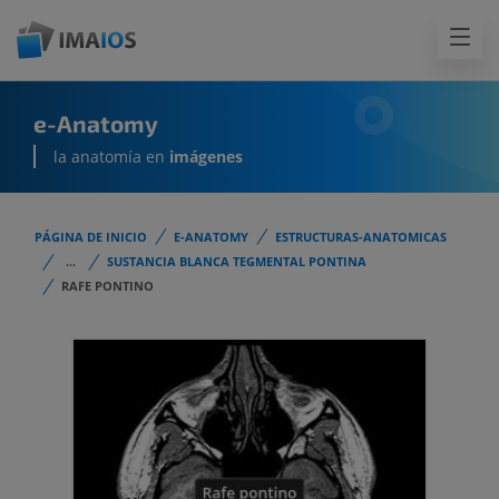
e-Anatomy
la anatomía en
imágenes
PÁGINA DE INICIO
E-ANATOMY
ESTRUCTURAS-ANATOMICAS
...
SUSTANCIA BLANCA TEGMENTAL PONTINA
RAFE PONTINO