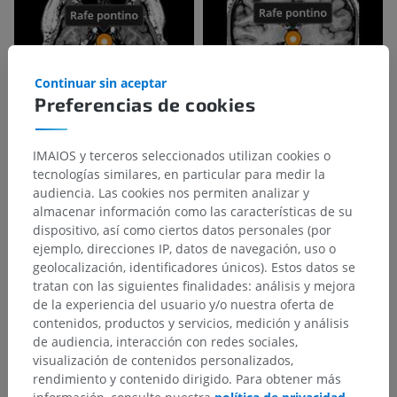
Continuar sin aceptar
Preferencias de cookies
IMAIOS y terceros seleccionados utilizan cookies o
tecnologías similares, en particular para medir la
Jerarquía anatómica
audiencia. Las cookies nos permiten analizar y
almacenar información como las características de su
dispositivo, así como ciertos datos personales (por
Anatomía humana 2
ejemplo, direcciones IP, datos de navegación, uso o
geolocalización, identificadores únicos). Estos datos se
Cuerpo humano
>
Sistemas integradores
>
tratan con las siguientes finalidades: análisis y mejora
Sistema nervioso
>
Sistema nervioso central
>
de la experiencia del usuario y/o nuestra oferta de
Encéfalo
>
Tronco encefálico
>
Puente
>
contenidos, productos y servicios, medición y análisis
Tegmento pontino
>
de audiencia, interacción con redes sociales,
Sustancia blanca tegmental pontina
>
Rafe pontino
visualización de contenidos personalizados,
rendimiento y contenido dirigido. Para obtener más
Estructuras subyacentes: