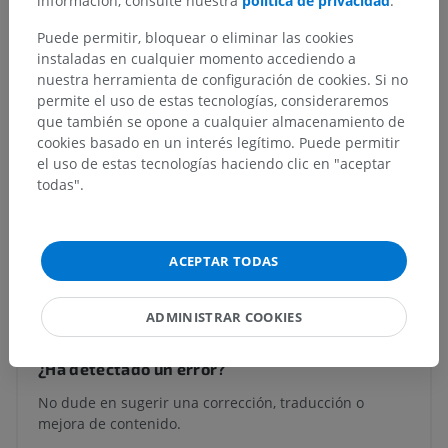
información, consulte nuestra
política de privacidad
.
Núcleos pontinos del rafe
Núcleo supragenual
Puede permitir, bloquear o eliminar las cookies
instaladas en cualquier momento accediendo a
nuestra herramienta de configuración de cookies. Si no
permite el uso de estas tecnologías, consideraremos
Anatomía humana 1
que también se opone a cualquier almacenamiento de
cookies basado en un interés legítimo. Puede permitir
el uso de estas tecnologías haciendo clic en "aceptar
todas".
Anatomía comparada en animales
ACEPTAR TODAS
Traducciones
ADMINISTRAR COOKIES
¿Ha detectado un error?
No dude en sugerir una corrección, traducción o
mejora de contenido.