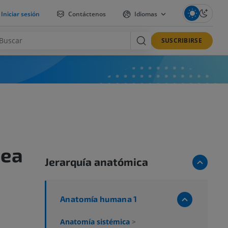
Iniciar sesión
Contáctenos
Idiomas
SUSCRIBIRSE
gea
Jerarquía anatómica
Anatomía humana 1
Anatomía sistémica
>