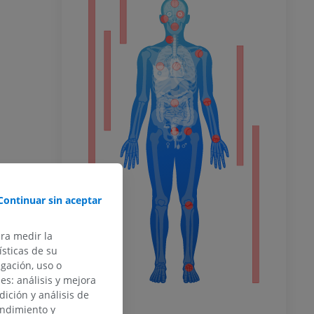
or
del miembro
o inferior
Continuar sin aceptar
ra
ara medir la
sticas de su
egación, uso o
des: análisis y mejora
la
dición y análisis de
endimiento y