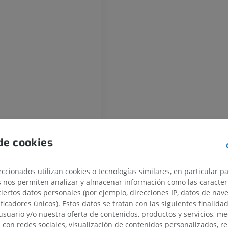
IRM del miembro superior
Miembro inferi
IRM
Ilustraciones
PREMIUM
PREMIUM
IRM del hombro
Radiografías 
o
IRM
inferior
Radiografía
PREMIUM
GRATIS
IRM del carpo
IRM
IRM del miembr
IRM
PREMIUM
PREMIUM
 Cuerpo carotídeo
de cookies
IRM del codo
teria carótida común)
IRM
IRM de la cade
dea
ccionados utilizan cookies o tecnologías similares, en particular p
IRM
PREMIUM
s nos permiten analizar y almacenar información como las caracterí
PREMIUM
terna
ciertos datos personales (por ejemplo, direcciones IP, datos de nav
IRM de la mano
terna
ificadores únicos). Estos datos se tratan con las siguientes finalida
IRM
IRM de la rodil
usuario y/o nuestra oferta de contenidos, productos y servicios, me
 arteria carótida interna
IRM
PREMIUM
n con redes sociales, visualización de contenidos personalizados, r