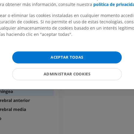
al
PREMIUM
ara obtener más información, consulte nuestra
política de privacid
sa
Radiografías del miembro
ear o eliminar las cookies instaladas en cualquier momento acced
superior
Artrografía de 
nosa
uración de cookies. Si no permite el uso de estas tecnologías, co
Radiografía
Artrografía TC
alquier almacenamiento de cookies basado en un interés legítimo.
al
PREMIUM
PREMIUM
ías haciendo clic en "aceptar todas".
ftálmica
Miembro superior
IRM del tobillo
pofisaria superior
Ilustraciones
IRM
omunicante posterior
ACEPTAR TODAS
PREMIUM
PREMIUM
oroidea anterior
el uncus
Arteriografía de miembro
Antepié RM
ADMINISTRAR COOKIES
superior
IRM
 clivus
Angiografía
PREMIUM
níngea
GRATIS
rebral anterior
ATC de la extr
Visible Human Project
inferior
erebral media
Fotografía
TAC
o
PREMIUM
PREMIUM