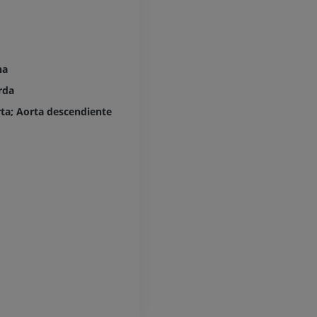
Pierna (arteria
TAC
GRATIS
ha
Arteriografía 
inferiores
rda
Angiografía
rta; Aorta descendiente
GRATIS