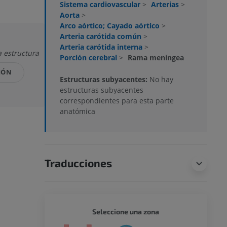
Sistema cardiovascular
>
Arterias
>
Aorta
>
Arco aórtico; Cayado aórtico
>
Arteria carótida común
>
Arteria carótida interna
>
a estructura
Porción cerebral
>
Rama meníngea
IÓN
Estructuras subyacentes:
No hay
estructuras subyacentes
correspondientes para esta parte
anatómica
Traducciones
CUERPO
Seleccione una zona