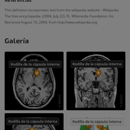
This definition incorporates text from the wikipedia website - Wikipedia:
The free encyclopedia. (2004, July 22). FL: Wikimedia Foundation, Inc.
Retrieved August 10, 2004, from http://www.wikipedia.org
Galería