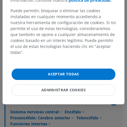
información, consulte nuestra
política de privacidad
.
Puede permitir, bloquear o eliminar las cookies
instaladas en cualquier momento accediendo a
nuestra herramienta de configuración de cookies. Si no
permite el uso de estas tecnologías, consideraremos
que también se opone a cualquier almacenamiento de
cookies basado en un interés legítimo. Puede permitir
el uso de estas tecnologías haciendo clic en "aceptar
Jerarquía anatómica
todas".
Anatomía humana 2
ACEPTAR TODAS
Anatomía humana 1
ADMINISTRAR COOKIES
Neuroanatomía humana
Sistema nervioso central
>
Encéfalo
>
Prosencéfalo; Cerebro anterior
>
Telencéfalo
>
Funciones internas
>