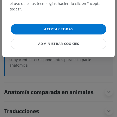
el uso de estas tecnologías haciendo clic en "aceptar
Anatomía humana 1
todas".
Neuroanatomía humana
ACEPTAR TODAS
Sistema nervioso central
>
Encéfalo
>
Cerebelo
>
Funciones externas
>
Fisuras interlobares
>
Surco posterolateral
ADMINISTRAR COOKIES
Estructuras subyacentes:
No hay estructuras
subyacentes correspondientes para esta parte
anatómica
Anatomía comparada en animales
Traducciones