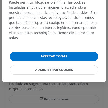
Puede permitir, bloquear o eliminar las cookies
instaladas en cualquier momento accediendo a
nuestra herramienta de configuración de cookies. Si no
Anatomía humana 1
permite el uso de estas tecnologías, consideraremos
que también se opone a cualquier almacenamiento de
cookies basado en un interés legítimo. Puede permitir
el uso de estas tecnologías haciendo clic en "aceptar
Anatomía comparada en animales
todas".
Traducciones
ACEPTAR TODAS
ADMINISTRAR COOKIES
¿Ha detectado un error?
No dude en sugerir una corrección, traducción o
mejora de contenido.
Reportar un error