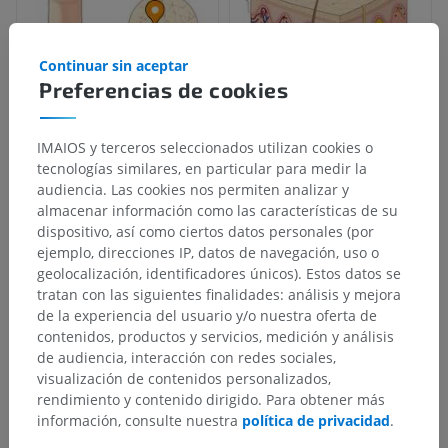
Continuar sin aceptar
Preferencias de cookies
IMAIOS y terceros seleccionados utilizan cookies o
tecnologías similares, en particular para medir la
Jerarquía anatómica
audiencia. Las cookies nos permiten analizar y
almacenar información como las características de su
dispositivo, así como ciertos datos personales (por
Anatomía humana 2
ejemplo, direcciones IP, datos de navegación, uso o
geolocalización, identificadores únicos). Estos datos se
Cuerpo humano
>
Sistemas integradores
>
tratan con las siguientes finalidades: análisis y mejora
Integumento común
>
Piel
>
Surcos cutáneos
de la experiencia del usuario y/o nuestra oferta de
contenidos, productos y servicios, medición y análisis
Estructuras subyacentes:
de audiencia, interacción con redes sociales,
Surco proximal de los dedos de la mano
visualización de contenidos personalizados,
rendimiento y contenido dirigido. Para obtener más
Surco medio de los dedos de la mano
información, consulte nuestra
política de privacidad
.
Surco distal de los dedos de la mano