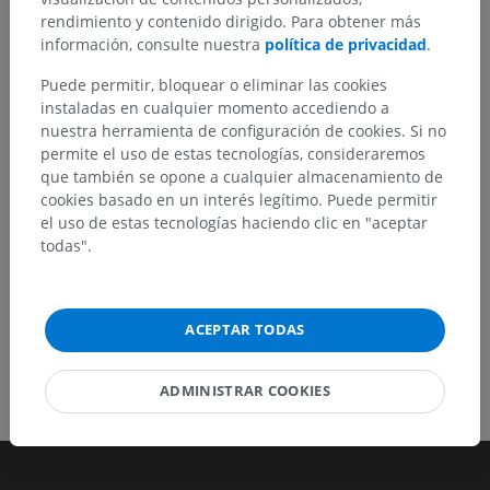
¿Ha detectado un error?
rendimiento y contenido dirigido. Para obtener más
No dude en sugerir una corrección, traducción o
información, consulte nuestra
política de privacidad
.
mejora de contenido.
Puede permitir, bloquear o eliminar las cookies
instaladas en cualquier momento accediendo a
Reportar un error
nuestra herramienta de configuración de cookies. Si no
permite el uso de estas tecnologías, consideraremos
que también se opone a cualquier almacenamiento de
DESCARGAR LA APLICACIÓN
cookies basado en un interés legítimo. Puede permitir
el uso de estas tecnologías haciendo clic en "aceptar
todas".
ACEPTAR TODAS
ADMINISTRAR COOKIES