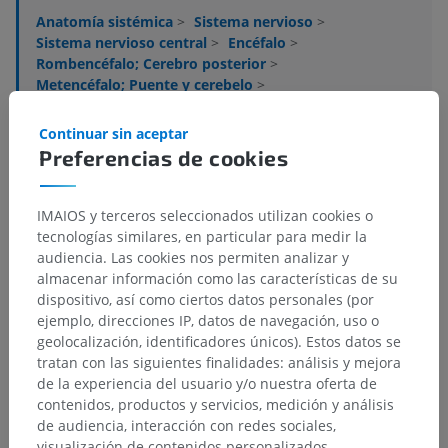
Anatomía sistémica
>
Sistema nervioso
>
Sistema nervioso central
>
Encéfalo
>
Rombencéfalo; Cerebro posterior
>
Metencéfalo; Puente y cerebelo
>
Puente; Protuberancia
>
Tegmento del puente; Calota protuberancial;
Continuar sin aceptar
Sustancia blanca
>
Preferencias de cookies
Sustancia blanca
>
Tracto rubropontino
Estructuras subyacentes:
No hay estructuras
IMAIOS y terceros seleccionados utilizan cookies o
subyacentes correspondientes para esta parte
tecnologías similares, en particular para medir la
anatómica
audiencia. Las cookies nos permiten analizar y
almacenar información como las características de su
dispositivo, así como ciertos datos personales (por
ejemplo, direcciones IP, datos de navegación, uso o
geolocalización, identificadores únicos). Estos datos se
Traducciones
tratan con las siguientes finalidades: análisis y mejora
de la experiencia del usuario y/o nuestra oferta de
contenidos, productos y servicios, medición y análisis
de audiencia, interacción con redes sociales,
visualización de contenidos personalizados,