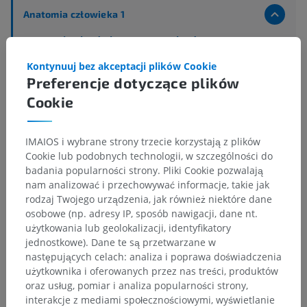
Anatomia człowieka 1
Anatomia układu kostnego
>
Układ nerwowy
>
Centralny system nerwowy
>
Mózg
>
Kontynuuj bez akceptacji plików Cookie
Tyłomózgowie
>
Preferencje dotyczące plików
Tyłomózgowie wtórnego; Most i móżdżek
>
Most
>
Nakrywka mostu
>
Istota biała
>
Cookie
Droga czerwienno-mostowa
IMAIOS i wybrane strony trzecie korzystają z plików
Powiązane struktury:
Nie istnieją struktury powiązane
Cookie lub podobnych technologii, w szczególności do
z tą częścią ciała
badania popularności strony. Pliki Cookie pozwalają
nam analizować i przechowywać informacje, takie jak
rodzaj Twojego urządzenia, jak również niektóre dane
osobowe (np. adresy IP, sposób nawigacji, dane nt.
Tłumaczenia
użytkowania lub geolokalizacji, identyfikatory
jednostkowe). Dane te są przetwarzane w
następujących celach: analiza i poprawa doświadczenia
użytkownika i oferowanych przez nas treści, produktów
oraz usług, pomiar i analiza popularności strony,
Zauważyłeś błąd?
interakcje z mediami społecznościowymi, wyświetlanie