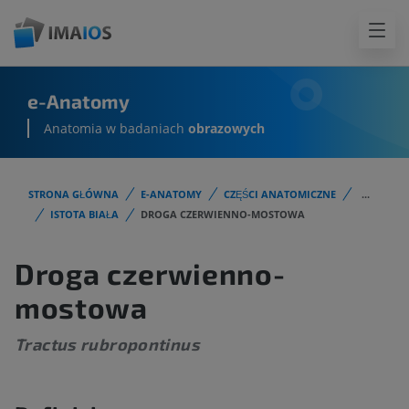
e-Anatomy
Anatomia w badaniach
obrazowych
STRONA GŁÓWNA
E-ANATOMY
CZĘŚCI ANATOMICZNE
...
ISTOTA BIAŁA
DROGA CZERWIENNO-MOSTOWA
Droga czerwienno-
mostowa
Tractus rubropontinus