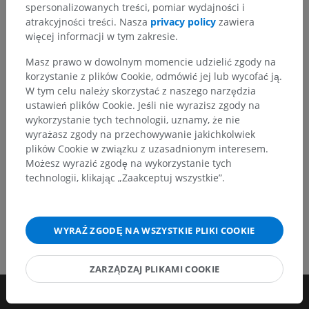
Zachęcamy do przesyłania sugestii poprawek,
spersonalizowanych treści, pomiar wydajności i
tłumaczeń lub innych treści, które przełożą się na
atrakcyjności treści. Nasza
privacy policy
zawiera
lepszą jakość materiałów.
więcej informacji w tym zakresie.
Masz prawo w dowolnym momencie udzielić zgody na
Zgłoś problem
korzystanie z plików Cookie, odmówić jej lub wycofać ją.
W tym celu należy skorzystać z naszego narzędzia
ustawień plików Cookie. Jeśli nie wyrazisz zgody na
POBIERZ APLIKACJĘ
wykorzystanie tych technologii, uznamy, że nie
wyrażasz zgody na przechowywanie jakichkolwiek
plików Cookie w związku z uzasadnionym interesem.
Możesz wyrazić zgodę na wykorzystanie tych
technologii, klikając „Zaakceptuj wszystkie”.
WYRAŹ ZGODĘ NA WSZYSTKIE PLIKI COOKIE
ZARZĄDZAJ PLIKAMI COOKIE