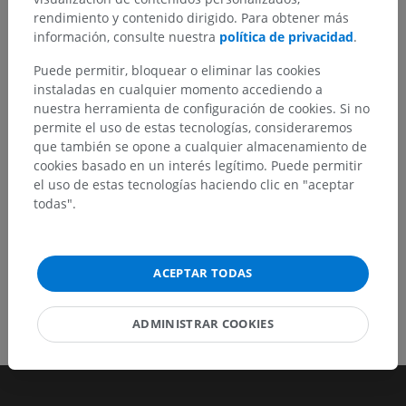
¿Ha detectado un error?
rendimiento y contenido dirigido. Para obtener más
No dude en sugerir una corrección, traducción o
información, consulte nuestra
política de privacidad
.
mejora de contenido.
Puede permitir, bloquear o eliminar las cookies
instaladas en cualquier momento accediendo a
Reportar un error
nuestra herramienta de configuración de cookies. Si no
permite el uso de estas tecnologías, consideraremos
que también se opone a cualquier almacenamiento de
DESCARGAR LA APLICACIÓN
cookies basado en un interés legítimo. Puede permitir
el uso de estas tecnologías haciendo clic en "aceptar
todas".
ACEPTAR TODAS
ADMINISTRAR COOKIES