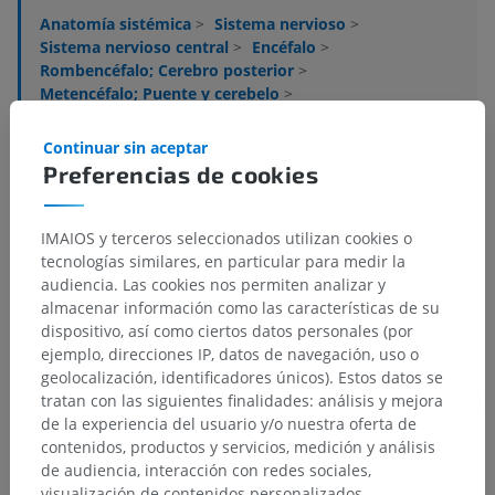
Anatomía sistémica
>
Sistema nervioso
>
Sistema nervioso central
>
Encéfalo
>
Rombencéfalo; Cerebro posterior
>
Metencéfalo; Puente y cerebelo
>
Puente; Protuberancia
>
Tegmento del puente; Calota protuberancial;
Continuar sin aceptar
Sustancia blanca
>
Preferencias de cookies
Sustancia blanca
>
Tracto tectopontino
Estructuras subyacentes:
No hay estructuras
IMAIOS y terceros seleccionados utilizan cookies o
subyacentes correspondientes para esta parte
tecnologías similares, en particular para medir la
anatómica
audiencia. Las cookies nos permiten analizar y
almacenar información como las características de su
dispositivo, así como ciertos datos personales (por
ejemplo, direcciones IP, datos de navegación, uso o
geolocalización, identificadores únicos). Estos datos se
Traducciones
tratan con las siguientes finalidades: análisis y mejora
de la experiencia del usuario y/o nuestra oferta de
contenidos, productos y servicios, medición y análisis
de audiencia, interacción con redes sociales,
visualización de contenidos personalizados,