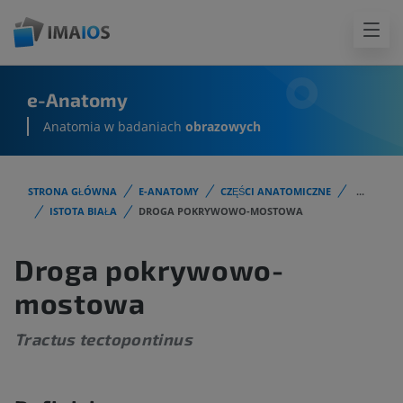
e-Anatomy
Anatomia w badaniach
obrazowych
STRONA GŁÓWNA
E-ANATOMY
CZĘŚCI ANATOMICZNE
...
ISTOTA BIAŁA
DROGA POKRYWOWO-MOSTOWA
Droga pokrywowo-
mostowa
Tractus tectopontinus