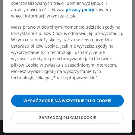
Zachęcamy do przesyłania sugestii poprawek,
spersonalizowanych treści, pomiar wydajności i
tłumaczeń lub innych treści, które przełożą się na
atrakcyjności treści. Nasza
privacy policy
zawiera
lepszą jakość materiałów.
więcej informacji w tym zakresie.
Masz prawo w dowolnym momencie udzielić zgody na
Zgłoś problem
korzystanie z plików Cookie, odmówić jej lub wycofać ją.
W tym celu należy skorzystać z naszego narzędzia
ustawień plików Cookie. Jeśli nie wyrazisz zgody na
POBIERZ APLIKACJĘ
wykorzystanie tych technologii, uznamy, że nie
wyrażasz zgody na przechowywanie jakichkolwiek
plików Cookie w związku z uzasadnionym interesem.
Możesz wyrazić zgodę na wykorzystanie tych
technologii, klikając „Zaakceptuj wszystkie”.
WYRAŹ ZGODĘ NA WSZYSTKIE PLIKI COOKIE
ZARZĄDZAJ PLIKAMI COOKIE