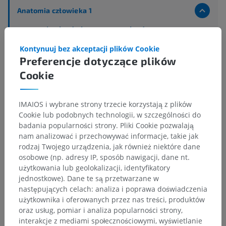
Anatomia człowieka 1
Anatomia układu kostnego
>
Układ nerwowy
>
Centralny system nerwowy
>
Mózg
>
Kontynuuj bez akceptacji plików Cookie
Tyłomózgowie
>
Preferencje dotyczące plików
Tyłomózgowie wtórnego; Most i móżdżek
>
Most
>
Nakrywka mostu
>
Istota biała
>
Cookie
Droga pokrywowo-mostowa
IMAIOS i wybrane strony trzecie korzystają z plików
Powiązane struktury:
Nie istnieją struktury powiązane
Cookie lub podobnych technologii, w szczególności do
z tą częścią ciała
badania popularności strony. Pliki Cookie pozwalają
nam analizować i przechowywać informacje, takie jak
rodzaj Twojego urządzenia, jak również niektóre dane
osobowe (np. adresy IP, sposób nawigacji, dane nt.
Tłumaczenia
użytkowania lub geolokalizacji, identyfikatory
jednostkowe). Dane te są przetwarzane w
następujących celach: analiza i poprawa doświadczenia
użytkownika i oferowanych przez nas treści, produktów
oraz usług, pomiar i analiza popularności strony,
Zauważyłeś błąd?
interakcje z mediami społecznościowymi, wyświetlanie