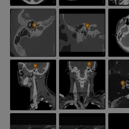
IRM
IRM de la cade
IRM
PREMIUM
PREMIUM
IRM de la mano
IRM
IRM de la rodil
IRM
PREMIUM
PREMIUM
Radiografías del miembro
superior
Artrografía de 
Radiografía
Artrografía TC
PREMIUM
PREMIUM
Miembro superior
IRM del tobillo
Ilustraciones
IRM
PREMIUM
PREMIUM
Arteriografía de miembro
Antepié RM
superior
IRM
Angiografía
PREMIUM