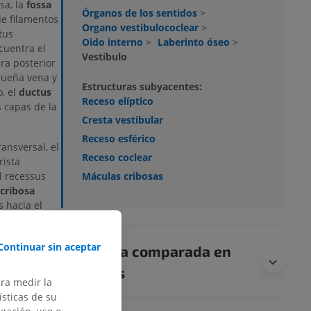
sa, la
fossa
Órganos de los sentidos
>
de filamentos
Organo vestibulococlear
>
tus
Oido interno
>
Laberinto óseo
>
cuentra el
Vestíbulo
ra posterior
queña vena y
Estructuras subyacentes:
, el
ductus
Receso elíptico
 capas de la
Cresta vestibular
Receso esférico
ansversal, el
Receso coclear
rista
l recessus
Máculas cribosas
cribosa
s hacia el
ia las
Continuar sin aceptar
Anatomía comparada en
icirculares.
animales
ara medir la
alículo
sticas de su