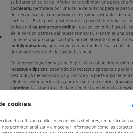
se bifurca en su parte inferior para delimitar una pequeña fo
cochlearis,
perforada por una serie de orificios para el paso 
del nervio acústico que inervan el extremo vestibular del duc
cochlearis. En la parte posterior de la pared laberíntica se en
orificio del
aquæductus vestibuli,
que se extiende hasta la ca
de la porción petrosa del hueso temporal. Transmite una pe
no
contiene una prolongación tubular del laberinto membranoso
endolymphaticus,
que termina en un fondo de saco entre las
duramadre dentro de la cavidad craneal.
En la
pared superior
hay una depresión oval de orientación tr
recessus ellipticus,
separado del recessus sphæricus por la c
vestibuli ya mencionada. La pirámide y la parte adyacente de
ellipticus están perforadas por una serie de orificios (
mácula 
superior
). Las aberturas de la pirámide transmiten los nervio
utrículo; las del recessus ellipticus transmiten los nervios hac
ampollas de los conductos semicirculares superior y lateral.
de cookies
Por detrás
se encuentran los cinco orificios de los canales sem
ccionados utilizan cookies o tecnologías similares, en particular p
Por delante
hay una abertura elíptica (orificio interno del can
s nos permiten analizar y almacenar información como las caracterí
coclear), que comunica con la rampa vestibular de la cóclea.