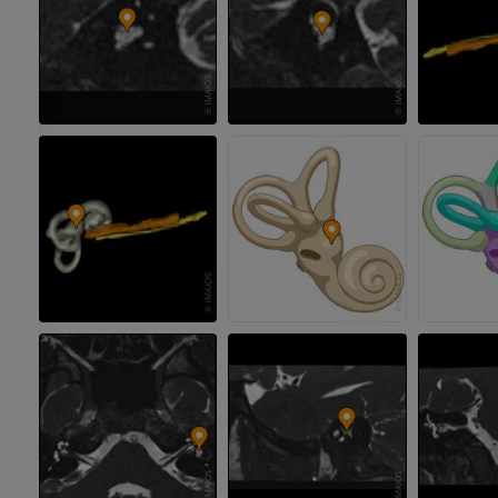
GRATIS
ATC de la extr
Visible Human Project
inferior
Fotografía
TAC
PREMIUM
PREMIUM
Pierna (arteria
TAC
GRATIS
Arteriografía 
inferiores
Angiografía
GRATIS