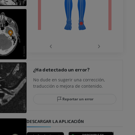
ra
la
‹
›
rodilla
¿Ha detectado un error?
No dude en sugerir una corrección,
traducción o mejora de contenido.
 y retropié
Reportar un error
DESCARGAR LA APLICACIÓN