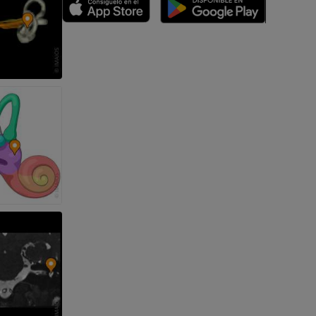
emidad
s y huesos)
de miembros