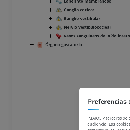
Laberinto membranoso
Ganglio coclear
Ganglio vestibular
Nervio vestibulococlear
Vasos sanguineos del oído inter
Órgano gustatorio
Preferencias 
IMAIOS y terceros sele
audiencia. Las cookie