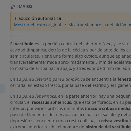
IMAIOS
Traducción automática
Mostrar el texto original
Mostrar siempre la definición or
El
vestíbulo
es la porción central del laberinto óseo, y se sitú
cavidad timpánica, detrás de la cóclea y por delante de los c
semicirculares. Tiene una forma algo ovoide, aunque aplana
transversalmente; mide aproximadamente 5 mm de adelante 
lo mismo de arriba hacia abajo, y alrededor de 3 mm de lado 
En su
pared lateral
o
pared timpánica
se encuentra la
fenestr
cerrada, en estado fresco, por la base del estribo y el ligamen
En su
pared laberíntica,
en la parte anterior, hay una peque
circular, el
recessus sphæricus,
que está perforado, en su par
inferior, por varios orificios diminutos (
mácula cribosa media
paso de filamentos del nervio acústico hacia el sáculo; y detr
depresión se encuentra una cresta oblicua, la
crista vestibuli
extremo anterior recibe el nombre de
pirámide del vestíbulo