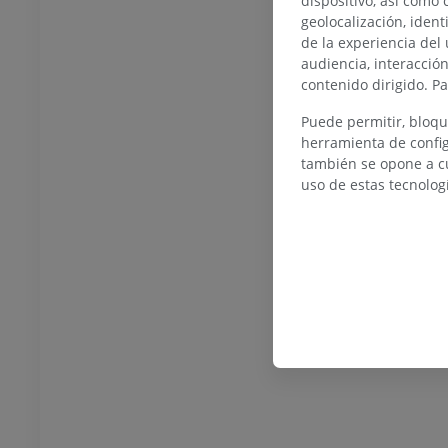
dispositivo, así como 
geolocalización, ident
de la experiencia del 
audiencia, interacció
contenido dirigido. P
TARSO-PIE
Puede permitir, bloqu
herramienta de config
la rodilla
IRM normal del tobillo
también se opone a cu
IRM
uso de estas tecnolog
UM
PREMIUM
afía de rodilla
Antepié RM
afía TC
IRM
UM
PREMIUM
 miembro inferior
IRM del miembro inferior
IRM
UM
PREMIUM
rafías del miembro
Radiografías del miembro