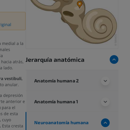
iginal
a medial a la
anales
da
Jerarquía anatómica
hacia atrás,
a lado.
a vestibuli,
Anatomía humana 2
to anular.
ña depresión
Anatomía humana 1
te anterior e
) para el
ás de esta
,
cuyo
Neuroanatomía humana
.
Esta cresta