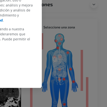
egación, uso o
Traducciones
des: análisis y mejora
dición y análisis de
endimiento y
ad
.
CUERPO
Seleccione una zona
iendo a nuestra
nsideraremos que
atomy (20th U.S.
or
 Puede permitir el
del miembro
o inferior