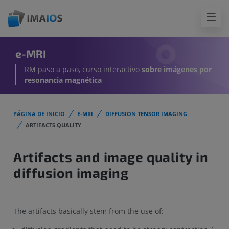
e-MRI
RM paso a paso, curso interactivo
sobre imágenes por
resonancia magnética
PÁGINA DE INICIO
E-MRI
DIFFUSION TENSOR IMAGING
ARTIFACTS QUALITY
Artifacts and image quality in
diffusion imaging
The artifacts basically stem from the use of: