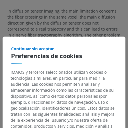
In diffusion tensor imaging, the main limitation concerns
the fiber crossings in the same voxel: the main diffusion
direction given by the diffusion tensor does not
correspond to a real trajectory and this can lead to errors
in a nerve fiber tractography algorithm. The other problem
in tractography refers to the fusions, divisions and
angulations of the nerve fiber bundles. To overcome these
Continuar sin aceptar
problems, more diffusion measurements can be taken in
Preferencias de cookies
different directions (HARDI: High Angular Resolution
Diffusion Imaging) delivering more data to the algorithms,
but at the cost of increased acquisition times.
IMAIOS y terceros seleccionados utilizan cookies o
tecnologías similares, en particular para medir la
audiencia. Las cookies nos permiten analizar y
almacenar información como las características de su
ANTERIOR
SIGUIENTE
dispositivo, así como ciertos datos personales (por
ejemplo, direcciones IP, datos de navegación, uso o
geolocalización, identificadores únicos). Estos datos se
tratan con las siguientes finalidades: análisis y mejora
RESUMEN DEL CAPÍTULO
de la experiencia del usuario y/o nuestra oferta de
contenidos, productos y servicios, medición y análisis