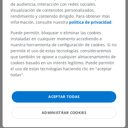
de audiencia, interacción con redes sociales,
Diffusion-weighted and Diffusion Tensor MR imaging
visualización de contenidos personalizados,
(5)
rendimiento y contenido dirigido. Para obtener más
información, consulte nuestra
política de privacidad
.
Principles of diffusion imaging
Puede permitir, bloquear o eliminar las cookies
Diffusion-weighted sequences
instaladas en cualquier momento accediendo a
Diffusion tensor and anisotropy
nuestra herramienta de configuración de cookies. Si no
permite el uso de estas tecnologías, consideraremos
Artifacts and image quality in diffusion imaging
que también se opone a cualquier almacenamiento de
Main applications of diffusion
cookies basado en un interés legítimo. Puede permitir
el uso de estas tecnologías haciendo clic en "aceptar
todas".
INFORMACIÓN
ISBN 978-1847537768
ACEPTAR TODAS
ADMINISTRAR COOKIES