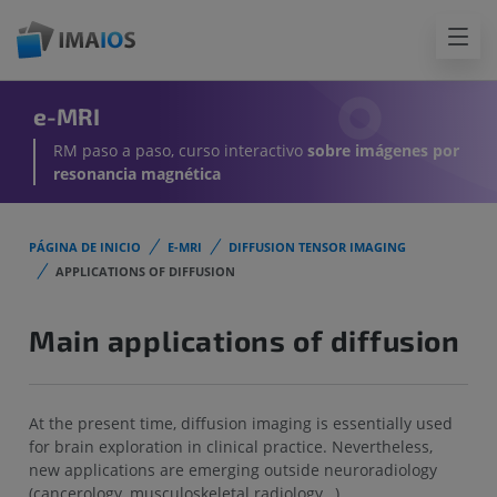
e-MRI
RM paso a paso, curso interactivo
sobre imágenes por
resonancia magnética
PÁGINA DE INICIO
E-MRI
DIFFUSION TENSOR IMAGING
APPLICATIONS OF DIFFUSION
Main applications of diffusion
At the present time, diffusion imaging is essentially used
for brain exploration in clinical practice. Nevertheless,
new applications are emerging outside neuroradiology
(cancerology, musculoskeletal radiology…).