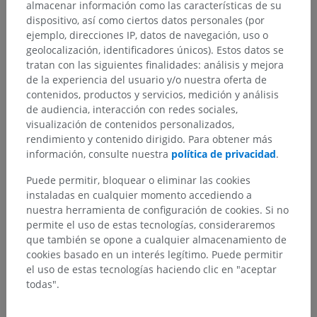
almacenar información como las características de su
exploring Alzheimer’s disease, certain psychiatric
dispositivo, así como ciertos datos personales (por
affections, inflammatory, tumoral, vascular, traumatic
ejemplo, direcciones IP, datos de navegación, uso o
(irreversible comas) pathologies or drug-resistant
geolocalización, identificadores únicos). Estos datos se
epilepsies.
tratan con las siguientes finalidades: análisis y mejora
de la experiencia del usuario y/o nuestra oferta de
contenidos, productos y servicios, medición y análisis
de audiencia, interacción con redes sociales,
ANTERIOR
SIGUIENTE
visualización de contenidos personalizados,
rendimiento y contenido dirigido. Para obtener más
información, consulte nuestra
política de privacidad
.
RESUMEN DEL CAPÍTULO
Puede permitir, bloquear o eliminar las cookies
instaladas en cualquier momento accediendo a
nuestra herramienta de configuración de cookies. Si no
Diffusion-weighted and Diffusion Tensor MR imaging
permite el uso de estas tecnologías, consideraremos
(5)
que también se opone a cualquier almacenamiento de
cookies basado en un interés legítimo. Puede permitir
Principles of diffusion imaging
el uso de estas tecnologías haciendo clic en "aceptar
Diffusion-weighted sequences
todas".
Diffusion tensor and anisotropy