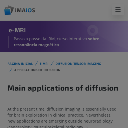
e-MRI
Passo a passo da IRM, curso interativo
sobre
ressonância magnética
PÁGINA INICIAL
E-MRI
DIFFUSION TENSOR IMAGING
APPLICATIONS OF DIFFUSION
Main applications of diffusion
At the present time, diffusion imaging is essentially used
for brain exploration in clinical practice. Nevertheless,
new applications are emerging outside neuroradiology
(cancerology, musculoskeletal radiology…).