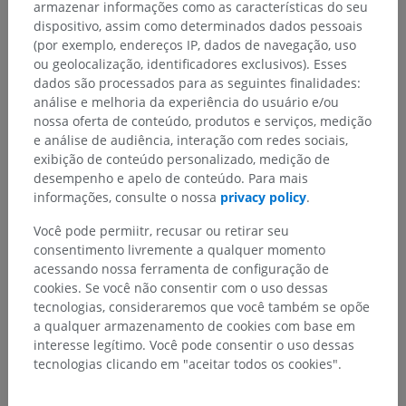
armazenar informações como as características do seu
exploring Alzheimer’s disease, certain psychiatric
dispositivo, assim como determinados dados pessoais
affections, inflammatory, tumoral, vascular, traumatic
(por exemplo, endereços IP, dados de navegação, uso
(irreversible comas) pathologies or drug-resistant
ou geolocalização, identificadores exclusivos). Esses
epilepsies.
dados são processados para as seguintes finalidades:
análise e melhoria da experiência do usuário e/ou
nossa oferta de conteúdo, produtos e serviços, medição
e análise de audiência, interação com redes sociais,
ANTERIOR
PRÓXIMO
exibição de conteúdo personalizado, medição de
desempenho e apelo de conteúdo. Para mais
informações, consulte o nossa
privacy policy
.
RESUMO DO CAPÍTULO
Você pode permiitr, recusar ou retirar seu
consentimento livremente a qualquer momento
acessando nossa ferramenta de configuração de
Diffusion-weighted and Diffusion Tensor MR imaging
cookies. Se você não consentir com o uso dessas
(5)
tecnologias, consideraremos que você também se opõe
a qualquer armazenamento de cookies com base em
Principles of diffusion imaging
interesse legítimo. Você pode consentir o uso dessas
Diffusion-weighted sequences
tecnologias clicando em "aceitar todos os cookies".
Diffusion tensor and anisotropy