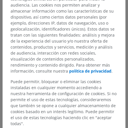
Jerarquía anatómica
audiencia. Las cookies nos permiten analizar y
almacenar información como las características de su
dispositivo, así como ciertos datos personales (por
Anatomía veterinaria
ejemplo, direcciones IP, datos de navegación, uso o
geolocalización, identificadores únicos). Estos datos se
Angiología
>
Arterias
>
Aorta
>
tratan con las siguientes finalidades: análisis y mejora
Arco aórtico; Cayado aórtico
>
Arterias cerebrales
>
de la experiencia del usuario y/o nuestra oferta de
Arteria cerebral rostral
>
Arteria oftálmica interna
contenidos, productos y servicios, medición y análisis
de audiencia, interacción con redes sociales,
Estructuras subyacentes:
visualización de contenidos personalizados,
Arteria meníngea rostral
rendimiento y contenido dirigido. Para obtener más
información, consulte nuestra
política de privacidad
.
Puede permitir, bloquear o eliminar las cookies
instaladas en cualquier momento accediendo a
Traducciones
nuestra herramienta de configuración de cookies. Si no
permite el uso de estas tecnologías, consideraremos
que también se opone a cualquier almacenamiento de
cookies basado en un interés legítimo. Puede permitir
el uso de estas tecnologías haciendo clic en "aceptar
¿Ha detectado un error?
todas".