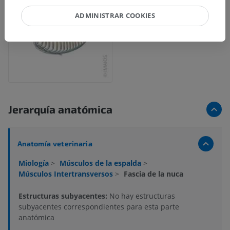
ADMINISTRAR COOKIES
Jerarquía anatómica
Anatomía veterinaria
Miología
>
Músculos de la espalda
>
Músculos Intertransversos
>
Fascia de la nuca
Estructuras subyacentes:
No hay estructuras
subyacentes correspondientes para esta parte
anatómica