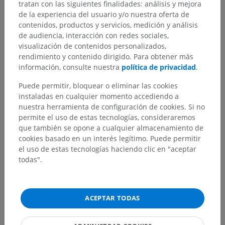
tratan con las siguientes finalidades: análisis y mejora
de la experiencia del usuario y/o nuestra oferta de
contenidos, productos y servicios, medición y análisis
de audiencia, interacción con redes sociales,
visualización de contenidos personalizados,
rendimiento y contenido dirigido. Para obtener más
información, consulte nuestra
política de privacidad
.
Jerarquía anatómica
Puede permitir, bloquear o eliminar las cookies
instaladas en cualquier momento accediendo a
nuestra herramienta de configuración de cookies. Si no
permite el uso de estas tecnologías, consideraremos
Anatomía veterinaria
que también se opone a cualquier almacenamiento de
Partes del cuerpo
>
Tronco
>
Abdomen
>
cookies basado en un interés legítimo. Puede permitir
Mama abdominal
el uso de estas tecnologías haciendo clic en "aceptar
todas".
Estructuras subyacentes:
Papila de la mama
ACEPTAR TODAS