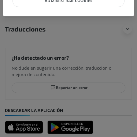
ADMINISTRAR COOKIES
Anatomía comparada en humanos
Traducciones
¿Ha detectado un error?
No dude en sugerir una corrección, traducción o
mejora de contenido.
Reportar un error
DESCARGAR LA APLICACIÓN