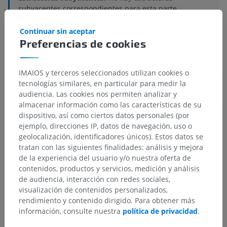
subyacentes correspondientes para esta parte
anatómica
Continuar sin aceptar
Preferencias de cookies
Anatomía comparada en humanos
IMAIOS y terceros seleccionados utilizan cookies o
tecnologías similares, en particular para medir la
audiencia. Las cookies nos permiten analizar y
almacenar información como las características de su
Traducciones
dispositivo, así como ciertos datos personales (por
ejemplo, direcciones IP, datos de navegación, uso o
geolocalización, identificadores únicos). Estos datos se
tratan con las siguientes finalidades: análisis y mejora
¿Ha detectado un error?
de la experiencia del usuario y/o nuestra oferta de
contenidos, productos y servicios, medición y análisis
No dude en sugerir una corrección, traducción o
de audiencia, interacción con redes sociales,
mejora de contenido.
visualización de contenidos personalizados,
rendimiento y contenido dirigido. Para obtener más
Reportar un error
información, consulte nuestra
política de privacidad
.