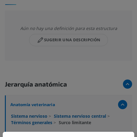
Aún no hay una definición para esta estructura
SUGERIR UNA DESCRIPCIÓN
Jerarquía anatómica
Anatomía veterinaria
Sistema nervioso
>
Sistema nervioso central
>
Términos generales
>
Surco limitante
Estructuras subyacentes:
No hay estructuras