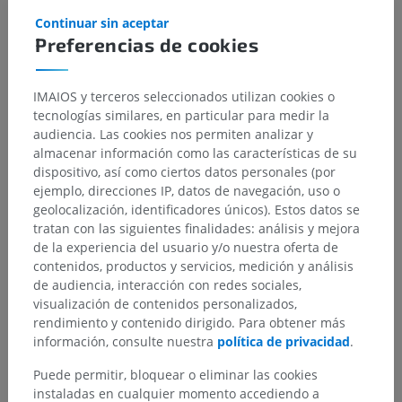
subyacentes correspondientes para esta parte
Continuar sin aceptar
anatómica
Preferencias de cookies
IMAIOS y terceros seleccionados utilizan cookies o
tecnologías similares, en particular para medir la
Traducciones
audiencia. Las cookies nos permiten analizar y
almacenar información como las características de su
dispositivo, así como ciertos datos personales (por
ejemplo, direcciones IP, datos de navegación, uso o
¿Ha detectado un error?
geolocalización, identificadores únicos). Estos datos se
tratan con las siguientes finalidades: análisis y mejora
No dude en sugerir una corrección, traducción o
de la experiencia del usuario y/o nuestra oferta de
mejora de contenido.
contenidos, productos y servicios, medición y análisis
de audiencia, interacción con redes sociales,
Reportar un error
visualización de contenidos personalizados,
rendimiento y contenido dirigido. Para obtener más
información, consulte nuestra
política de privacidad
.
DESCARGAR LA APLICACIÓN
Puede permitir, bloquear o eliminar las cookies
instaladas en cualquier momento accediendo a