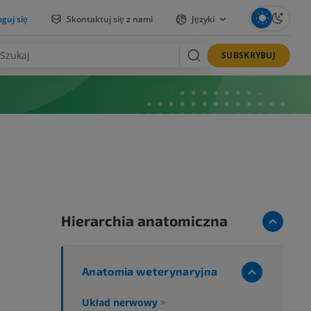
guj się
Skontaktuj się z nami
Języki
SUBSKRYBUJ
Hierarchia anatomiczna
Anatomia weterynaryjna
Układ nerwowy
>