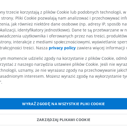
Koń – osteologia
Radiografia
ny trzecie korzystają z plików Cookie lub podobnych technologii, w
ZA DARMO
strony. Pliki Cookie pozwalają nam analizować i przechowywać info
enia, jak również niektóre dane osobowe (np. adresy IP, sposób naw
Koń – nadgarstek
kalizacji, identyfikatory jednostkowe). Dane te są przetwarzane w 
TK
wiadczenia użytkownika i oferowanych przez nas treści, produktów 
PREMIUM
strony, interakcje z mediami społecznościowymi, wyświetlanie sper
trakcyjności treści. Nasza
privacy policy
zawiera więcej informacji 
Koń – Miologia
m momencie udzielić zgody na korzystanie z plików Cookie, odmówi
Ilustracje
rzystać z naszego narzędzia ustawień plików Cookie. Jeśli nie wyra
PREMIUM
chnologii, uznamy, że nie wyrażasz zgody na przechowywanie jakic
asadnionym interesem. Możesz wyrazić zgodę na wykorzystanie tych
Koń - Palec
”.
RM
PREMIUM
WYRAŹ ZGODĘ NA WSZYSTKIE PLIKI COOKIE
Koń – palec i kopyto
Ilustracje
ZARZĄDZAJ PLIKAMI COOKIE
PREMIUM