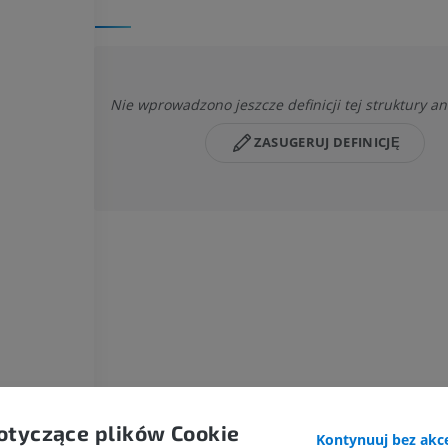
Nie wprowadzono jeszcze definicji tej struktury a
ZASUGERUJ DEFINICJĘ
KOŃ
MYSZ
Koń - Osteologia
Mysz - całe cia
Ilustracje
TK
PREMIUM
ZA DARMO
otyczące plików Cookie
Kontynuuj bez akce