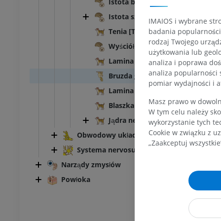
Istota biała
latka piersiowa
Bydło - Osteologia
Ilustracje
Istota szara
IMAIOS i wybrane stro
UM
PREMIUM
badania popularności 
Tenia [Taenia] telae
rodzaj Twojego urządz
Wyściółka
zuszna – miednica,
użytkowania lub geolo
Lamina epithelialis
analiza i poprawa doś
analiza popularności 
Bruzda graniczna
UM
pomiar wydajności i a
Lamina alaris
Masz prawo w dowolny
steologia
Blaszka podstawna
W tym celu należy sko
rafia
Jądra nerwów czaszkowych
wykorzystanie tych te
UM
Cookie w związku z uz
Obwodowy układ nerwowy
„Zaakceptuj wszystkie
Systema nervosum autonomicum
steologia
cje
Narządy zmysłów
UM
Powłoka