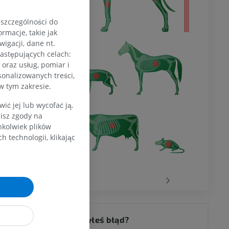
 szczególności do
rmacje, takie jak
igacji, dane nt.
następujących celach:
oraz usług, pomiar i
sonalizowanych treści,
w tym zakresie.
ć jej lub wycofać ją.
zisz zgody na
hkolwiek plików
 technologii, klikając
‹
›
Zauważyłeś błąd?