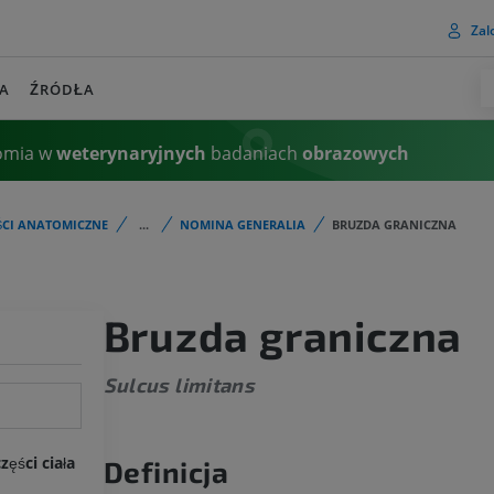
Zalo
A
ŹRÓDŁA
omia w
weterynaryjnych
badaniach
obrazowych
ŚCI ANATOMICZNE
...
NOMINA GENERALIA
BRUZDA GRANICZNA
Bruzda graniczna
Sulcus limitans
ęści ciała
Definicja