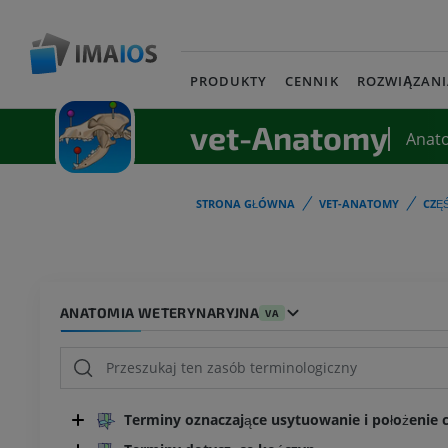
PRODUKTY
CENNIK
ROZWIĄZANI
vet-Anatomy
Anat
STRONA GŁÓWNA
VET-ANATOMY
CZĘ
ANATOMIA WETERYNARYJNA
VA
Terminy oznaczające usytuowanie i położenie cz