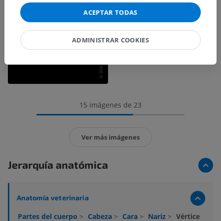
ACEPTAR TODAS
ADMINISTRAR COOKIES
15 imágenes de 23
Ver más imágenes
Jerarquía anatómica
Anatomía veterinaria
Partes del cuerpo
>
Cabeza
>
Cara
>
Nariz
>
Vértice