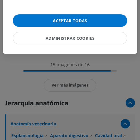
ACEPTAR TODAS
ADMINISTRAR COOKIES
15 imágenes de 16
Ver más imágenes
Jerarquía anatómica
Anatomía veterinaria
Esplancnología
>
Aparato digestivo
>
Cavidad oral
>