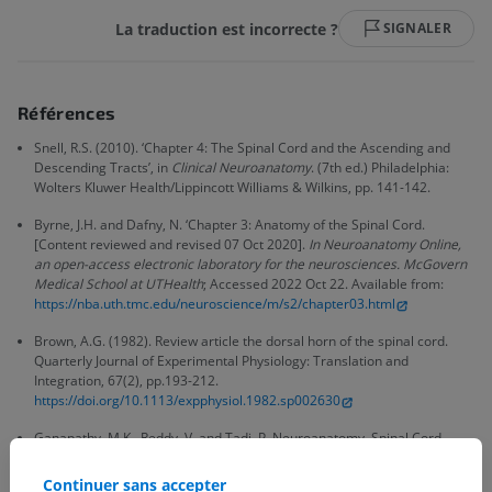
La traduction est incorrecte ?
SIGNALER
Références
Snell, R.S. (2010). ‘Chapter 4: The Spinal Cord and the Ascending and
Descending Tracts’, in
Clinical Neuroanatomy
. (7th ed.) Philadelphia:
Wolters Kluwer Health/Lippincott Williams & Wilkins, pp. 141-142.
Byrne, J.H. and Dafny, N. ‘Chapter 3: Anatomy of the Spinal Cord.
[Content reviewed and revised 07 Oct 2020].
In Neuroanatomy Online,
an open-access electronic laboratory for the neurosciences. McGovern
Medical School at UTHealth
; Accessed 2022 Oct 22. Available from:
https://nba.uth.tmc.edu/neuroscience/m/s2/chapter03.html
Brown, A.G. (1982). Review article the dorsal horn of the spinal cord.
Quarterly Journal of Experimental Physiology: Translation and
Integration, 67(2), pp.193-212.
https://doi.org/10.1113/expphysiol.1982.sp002630
Ganapathy, M.K., Reddy, V. and Tadi, P. Neuroanatomy, Spinal Cord
Morphology. [Updated 2021 Oct 30].
In: StatPearls [Internet].
Treasure
Island (FL): StatPearls Publishing; 2022 Jan-. Available from:
Continuer sans accepter