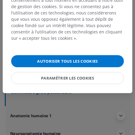
consentement à tout moment en accédant à notre outil
de gestion des cookies. Si vous ne consentez pas à
l’utilisation de ces technologies, nous considérerons
que vous vous opposez également à tout dépôt de
Anatomie humaine 2
cookie fondé sur un intérêt légitime. Vous pouvez
Corps humain
>
Systèmes intégrants
>
consentir à l’utilisation de ces technologies en cliquant
Système nerveux
>
Système nerveux central
>
sur « accepter tous les cookies ».
Moelle spinale
>
Structures centrales de la moelle spinale
>
Aire spinale X
AUTORISER TOUS LES COOKIES
Structures sous-jacentes :
Commissure grise antérieure
PARAMÉTRER LES COOKIES
Substance gélatineuse centrale
Commisure grise postérieure
Anatomie humaine 1
Neuroanatomie humaine