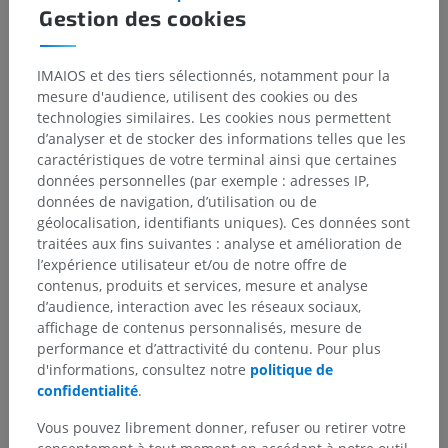
https://www.ncbi.nlm.nih.gov/books/NBK545206/
Gestion des cookies
YousufDar, M. 2015. Neuroanatomical structures of spinal cord–A
review. International Journal of Livestock Research. 5(7), pp. 11-23.
IMAIOS et des tiers sélectionnés, notamment pour la
https://doi.org/10.1113/expphysiol.1982.sp002630
mesure d'audience, utilisent des cookies ou des
technologies similaires. Les cookies nous permettent
d’analyser et de stocker des informations telles que les
Galerie
caractéristiques de votre terminal ainsi que certaines
données personnelles (par exemple : adresses IP,
données de navigation, d’utilisation ou de
géolocalisation, identifiants uniques). Ces données sont
traitées aux fins suivantes : analyse et amélioration de
l’expérience utilisateur et/ou de notre offre de
contenus, produits et services, mesure et analyse
d’audience, interaction avec les réseaux sociaux,
affichage de contenus personnalisés, mesure de
performance et d’attractivité du contenu. Pour plus
d'informations, consultez notre
politique de
confidentialité
.
Vous pouvez librement donner, refuser ou retirer votre
Hiérarchie anatomique