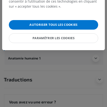
consentir à l’utilisation de ces technologies en cliquant
Anatomie humaine 2
sur « accepter tous les cookies ».
Corps humain
>
Systèmes viscéraux
>
Systèmes génitaux
>
Système génital féminin
>
Organes génitaux internes féminins
>
Utérus
>
AUTORISER TOUS LES COOKIES
Bord de l'utérus
Structures sous-jacentes :
Il n'y a aucune structure
PARAMÉTRER LES COOKIES
sous-jacente
Anatomie humaine 1
Traductions
Vous avez vu une erreur ?