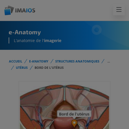
e-Anatomy
L'anatomie de l'
imagerie
ACCUEIL
E-ANATOMY
STRUCTURES ANATOMIQUES
...
UTÉRUS
BORD DE L'UTÉRUS