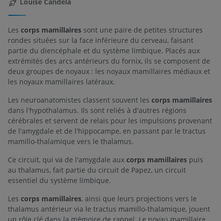
Louise Candela
Les
corps mamillaires
sont une paire de petites structures
rondes situées sur la face inférieure du cerveau, faisant
partie du diencéphale et du système limbique. Placés aux
extrémités des arcs antérieurs du fornix, ils se composent de
deux groupes de noyaux : les noyaux mamillaires médiaux et
les noyaux mamillaires latéraux.
Les neuroanatomistes classent souvent les
corps mamillaires
dans l'hypothalamus. Ils sont reliés à d'autres régions
cérébrales et servent de relais pour les impulsions provenant
de l'amygdale et de l'hippocampe, en passant par le tractus
mamillo-thalamique vers le thalamus.
Ce circuit, qui va de l'amygdale aux
corps mamillaires
puis
au thalamus, fait partie du circuit de Papez, un circuit
essentiel du système limbique.
Les
corps mamillaires
, ainsi que leurs projections vers le
thalamus antérieur via le tractus mamillo-thalamique, jouent
un rôle clé dans la mémoire de rappel. Le noyau mamillaire