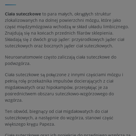
Ciała suteczkowe
to para małych, okrągłych struktur
zlokalizowanych na dolnej powierzchni mózgu, które jako
część międzymózgowia wchodzą w skład układu limbicznego.
Znajdują się na końcach przednich filarów sklepienia.
Składają się z dwóch grup jąder: przyśrodkowych jąder ciał
suteczkowych oraz bocznych jąder ciał suteczkowych.
Neuroanatomowie często zaliczają ciała suteczkowe do
podwzgórza.
Ciała suteczkowe są połączone z innymi częściami mózgu i
pełnią rolę przekaźnika impulsów docierających z ciał
migdałowatych oraz hipokampów, przesyłając je za
pośrednictwem obszaru suteczkowo-wzgórzowego do
wzgórza.
Ten obwód, biegnący od ciał migdałowatych do ciał
suteczkowych, a następnie do wzgórza, stanowi część
większego kręgu Papeza.
Ciała suteczkowe oraz ich projekcje do przedniego wzgórza za