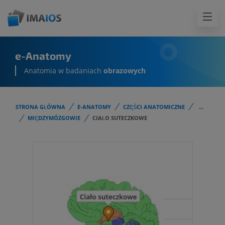
e-Anatomy
Anatomia w badaniach
obrazowych
STRONA GŁÓWNA
E-ANATOMY
CZĘŚCI ANATOMICZNE
...
MIĘDZYMÓZGOWIE
CIAŁO SUTECZKOWE