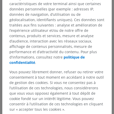
caractéristiques de votre terminal ainsi que certaines
Anatomie humaine 1
données personnelles (par exemple : adresses IP,
Anatomie systémique
>
Os; Système squelettique
>
données de navigation, d’utilisation ou de
Squelette thoracique
>
Côtes [I-XII]
>
Côte lombale
géolocalisation, identifiants uniques). Ces données sont
traitées aux fins suivantes : analyse et amélioration de
Structures sous-jacentes :
Il n'y a aucune structure
l’expérience utilisateur et/ou de notre offre de
sous-jacente
contenus, produits et services, mesure et analyse
d’audience, interaction avec les réseaux sociaux,
affichage de contenus personnalisés, mesure de
performance et d’attractivité du contenu. Pour plus
d'informations, consultez notre
politique de
Traductions
confidentialité
.
Vous pouvez librement donner, refuser ou retirer votre
consentement à tout moment en accédant à notre outil
de gestion des cookies. Si vous ne consentez pas à
Vous avez vu une erreur ?
l’utilisation de ces technologies, nous considérerons
que vous vous opposez également à tout dépôt de
N’hésitez pas à nous suggérer une correction, une
cookie fondé sur un intérêt légitime. Vous pouvez
traduction, une amélioration de contenu.
consentir à l’utilisation de ces technologies en cliquant
sur « accepter tous les cookies ».
Signaler un problème