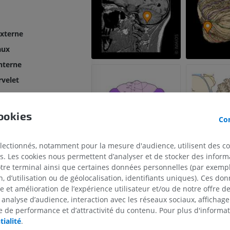
PREMIUM
PREMIUM
xterne
IRM de l'épaule
Radiographies
IRM
inférieur
aux
Radiographies
PREMIUM
nterne
GRATUIT
rvelet
IRM du poignet
IRM
IRM du membre
rvelet
IRM
PREMIUM
ébelleux [H II - H X]
ookies
PREMIUM
Con
rébelleux
IRM du coude
ervelet
IRM
IRM de hanche
électionnés, notamment pour la mesure d'audience, utilisent des c
IRM
PREMIUM
s. Les cookies nous permettent d’analyser et de stocker des informa
leux [I-X]
PREMIUM
otre terminal ainsi que certaines données personnelles (par exemple
lleux
 d’utilisation ou de géolocalisation, identifiants uniques). Ces don
IRM de la main
elet
se et amélioration de l’expérience utilisateur et/ou de notre offre 
IRM
IRM du genou
 analyse d’audience, interaction avec les réseaux sociaux, affichag
IRM
PREMIUM
 de performance et d’attractivité du contenu. Pour plus d'informat
PREMIUM
tialité
.
Radiographies du membre