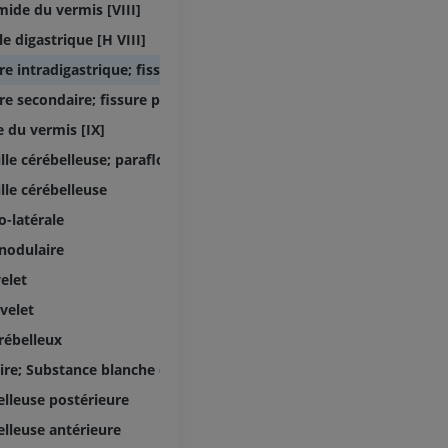
TDM
ide du vermis [VIII]
GRATUIT
e digastrique [H VIII]
re intradigastrique; fissure antéro-inférieure
Artériographi
inférieurs
re secondaire; fissure post-pyramidale
Angiographie
 du vermis [IX]
GRATUIT
lle cérébelleuse; paraflocculus ventral [H X]
lle cérébelleuse
o-latérale
nodulaire
elet
velet
rébelleux
ire; Substance blanche du cervelet
elleuse postérieure
elleuse antérieure