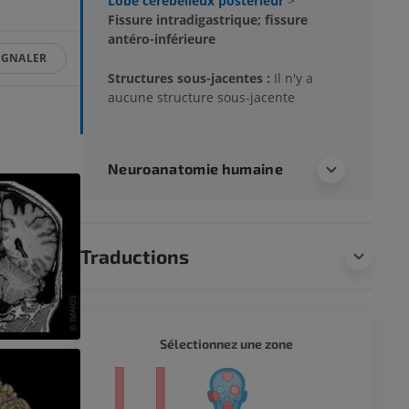
Lobe cérébelleux postérieur
>
Fissure intradigastrique; fissure
antéro-inférieure
IGNALER
Structures sous-jacentes :
Il n'y a
aucune structure sous-jacente
Neuroanatomie humaine
Traductions
CORPS 
Sélectionnez une zone
eur