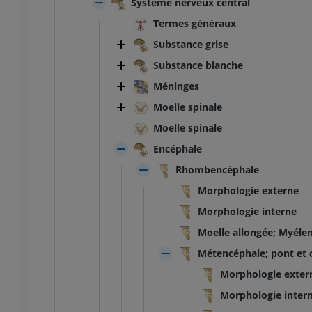
Système nerveux central
Termes généraux
Substance grise
Substance blanche
Méninges
Moelle spinale
Moelle spinale
Encéphale
Rhombencéphale
Morphologie externe
Morphologie interne
Moelle allongée; Myéle
Métencéphale; pont et 
TARSE-PIED
Morphologie exter
Morphologie inter
 genou
IRM de la cheville
IRM