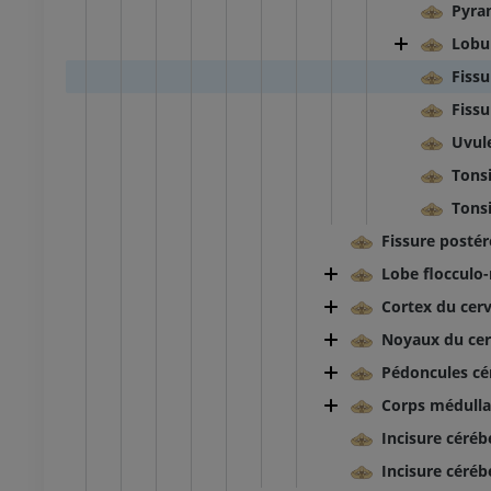
Pyram
Lobul
Fissu
Fissu
Uvule
Tonsi
Tonsi
Fissure postér
Lobe flocculo-
Cortex du cerv
Noyaux du cer
Pédoncules cé
Corps médulla
Incisure céréb
Incisure céréb