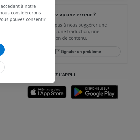
 du genou
 accédant à notre
, nous considérerons
Vous avez vu une erreur ?
 Vous pouvez consentir
N’hésitez pas à nous suggérer une
correction, une traduction, une
lle et de
amélioration de contenu.
Signaler un problème
-pied
TÉLÉCHARGEZ L'APPLI
des membres
et os)