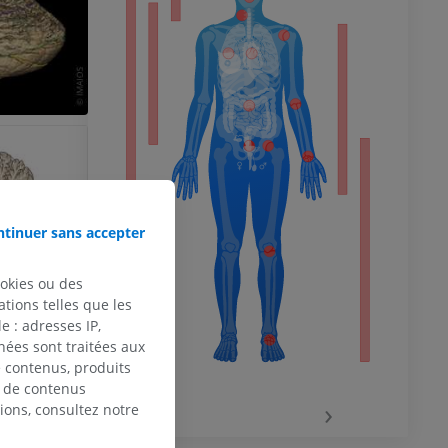
 du membre
 inférieur
tinuer sans accepter
ookies ou des
tions telles que les
 : adresses IP,
nées sont traitées aux
de contenus, produits
e de contenus
‹
›
ions, consultez notre