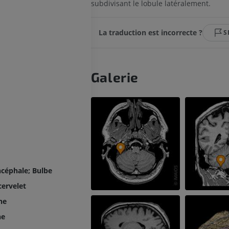
subdivisant le lobule latéralement.
La traduction est incorrecte ?
S
Galerie
ncéphale; Bulbe
cervelet
MEMBRE SUPÉRIEUR
MEMBRE INFÉRIEUR
ne
ne
IRM du membre supérieur
Membre inféri
IRM
Illustrations