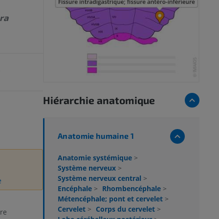
ra
e
Hiérarchie anatomique
Anatomie humaine 1
Anatomie systémique
>
Système nerveux
>
Système nerveux central
>
e
Encéphale
>
Rhombencéphale
>
Métencéphale; pont et cervelet
>
Cervelet
>
Corps du cervelet
>
ure