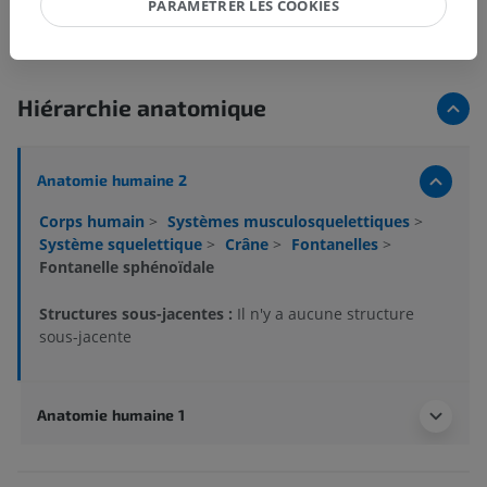
PARAMÉTRER LES COOKIES
Hiérarchie anatomique
Anatomie humaine 2
Corps humain
>
Systèmes musculosquelettiques
>
Système squelettique
>
Crâne
>
Fontanelles
>
Fontanelle sphénoïdale
Structures sous-jacentes :
Il n'y a aucune structure
sous-jacente
Anatomie humaine 1