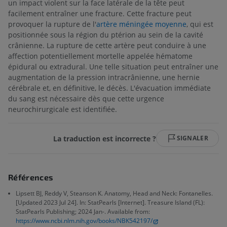
un impact violent sur la face latérale de la tête peut
facilement entraîner une fracture. Cette fracture peut
provoquer la rupture de l'
artère méningée moyenne
, qui est
positionnée sous la région du ptérion au sein de la cavité
crânienne. La rupture de cette artère peut conduire à une
affection potentiellement mortelle appelée hématome
épidural ou extradural. Une telle situation peut entraîner une
augmentation de la pression intracrânienne, une hernie
cérébrale et, en définitive, le décès. L'évacuation immédiate
du sang est nécessaire dès que cette urgence
neurochirurgicale est identifiée.
La traduction est incorrecte ?
SIGNALER
Références
Lipsett BJ, Reddy V, Steanson K. Anatomy, Head and Neck: Fontanelles.
[Updated 2023 Jul 24]. In: StatPearls [Internet]. Treasure Island (FL):
StatPearls Publishing; 2024 Jan-. Available from:
https://www.ncbi.nlm.nih.gov/books/NBK542197/