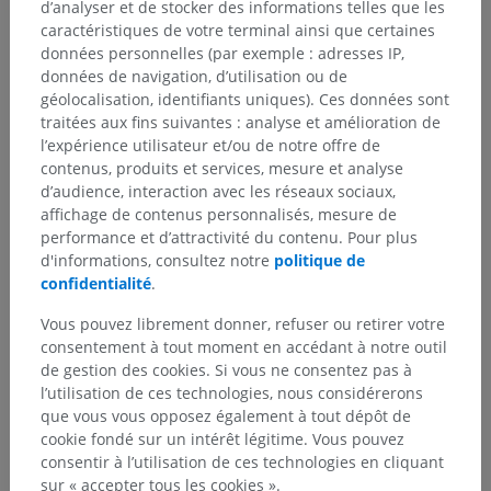
d’analyser et de stocker des informations telles que les
En ce qui concerne les mouvements oculaires et la
caractéristiques de votre terminal ainsi que certaines
coordination de la tête, la
formation réticulaire
comprend
données personnelles (par exemple : adresses IP,
différentes régions. La
formation réticulaire
données de navigation, d’utilisation ou de
mésencéphalique contrôle le regard vertical, la
formation
géolocalisation, identifiants uniques). Ces données sont
réticulaire
paramédiane pontique contrôle le regard
traitées aux fins suivantes : analyse et amélioration de
horizontal, et la
formation réticulaire
ponto-médullaire
l’expérience utilisateur et/ou de notre offre de
coordonne les mouvements de la tête et le maintien du
contenus, produits et services, mesure et analyse
regard. Ces régions se connectent aux noyaux moteurs
d’audience, interaction avec les réseaux sociaux,
extraoculaires, facilitant les mouvements oculaires
affichage de contenus personnalisés, mesure de
saccadiques. Elles se connectent également à la moelle
performance et d’attractivité du contenu. Pour plus
spinale (par l'intermédiaire des neurones réticulo-spinaux
d'informations, consultez notre
politique de
descendants) afin de coordonner la posture et les
confidentialité
.
mouvements du cou avec les mouvements oculaires.
Vous pouvez librement donner, refuser ou retirer votre
consentement à tout moment en accédant à notre outil
La traduction est incorrecte ?
SIGNALER
de gestion des cookies. Si vous ne consentez pas à
l’utilisation de ces technologies, nous considérerons
que vous vous opposez également à tout dépôt de
cookie fondé sur un intérêt légitime. Vous pouvez
Références
consentir à l’utilisation de ces technologies en cliquant
Snell, R.S. (2010). ‘Chapter 9: Reticular formation and limbic system’, in
sur « accepter tous les cookies ».